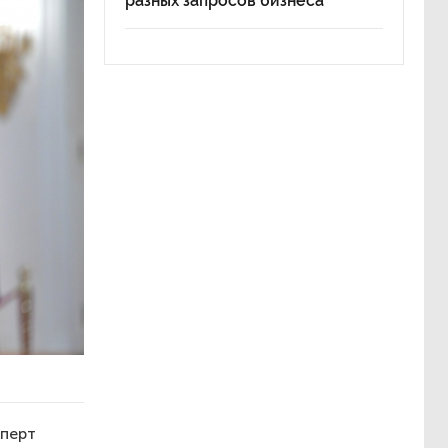
разных запросов бизнеса
сперт