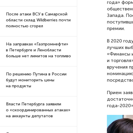
года» форм
общественн
После атаки ВСУ в Самарской
Запада. По
области склад Wildberries почти
поступивши
полностью сгорел
премии.
В 2020 год
На заправках «Газпромнефти»
лучших выб
в Петербурге и Ленобласти
«Финансы и
больше нет лимитов на топливо
и торговля
вручения п
номинацию 
По решению Путина в России
посредство
будут мониторить цены
на продукты
Прием заяв
достаточн
Власти Петербурга заявили
года-2020»
о «скоординированных атаках»
на аккаунты депутатов