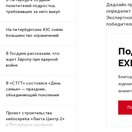
Дедлайн пр
похитителей подростка,
определит 
требовавших за него выкуп
Экспертног
победители
На петербургских АЗС сняли
большинство ограничений
По
В Госдуме рассказали, что
ждет Европу при ядерной
EX
войне
Благод
В «СТГТ» состоялся «День
журнал
семьи» — праздник,
аналит
объединяющий поколения
П
Проект строительства
небоскреба «Лахта Центр 2»
в Петербурге одобрили