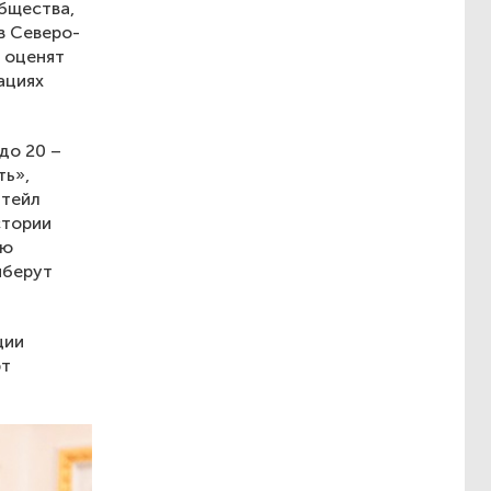
бщества,
в Северо-
 оценят
ациях
до 20 –
ть»,
итейл
стории
ую
ыберут
ции
рт