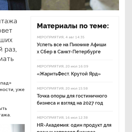
итажа
Материалы по теме:
овет
МЕРОПРИЯТИЯ
, 4 авг 14:35
чших
Успеть все на Пикнике Афиши
 раз,
x Сбер в Санкт-Петербурге
мать
МЕРОПРИЯТИЯ
, 20 июл 16:09
«ЖаритьФест. Крутой Ярд»
апад»
МЕРОПРИЯТИЯ
, 20 июл 15:58
ности, уже
Точка опоры для гостиничного
бизнеса и взгляд на 2027 год
ыть
тажа.
МЕРОПРИЯТИЯ
, 16 июл 12:38
HR-Академия: один продукт для