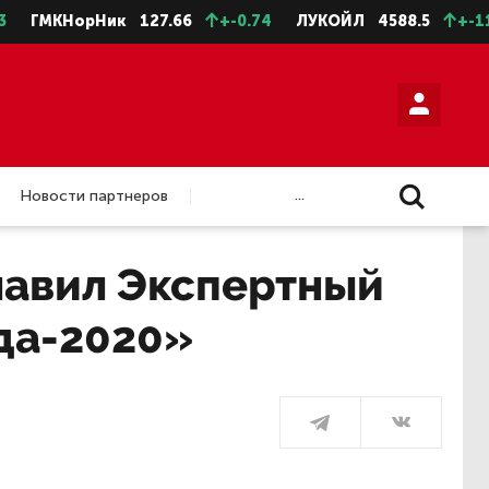
рНик
127.66
+-0.74
ЛУКОЙЛ
4588.5
+-11.5
НЛМК
...
Новости партнеров
лавил Экспертный
да-2020»