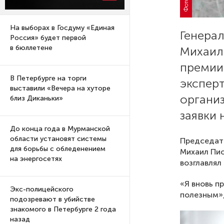
На выборах в Госдуму «Единая
Генера
Россия» будет первой
в бюллетене
Михаил
премии
В Петербурге на торги
эксперт
выставили «Вечера на хуторе
органи
близ Диканьки»
заявки 
До конца года в Мурманской
области установят системы
Председат
для борьбы с обледенением
Михаил Пио
на энергосетях
возглавлял
«Я вновь п
Экс-полицейского
полезным»,
подозревают в убийстве
знакомого в Петербурге 2 года
назад