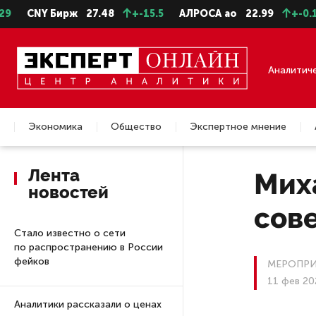
Бирж
27.48
+-15.5
АЛРОСА ао
22.99
+-0.11
СевСт
Аналитич
Экономика
Общество
Экспертное мнение
Недвижимость
Лента
Мих
новостей
сов
Стало известно о сети
по распространению в России
фейков
МЕРОПРИ
11 фев 20
Аналитики рассказали о ценах