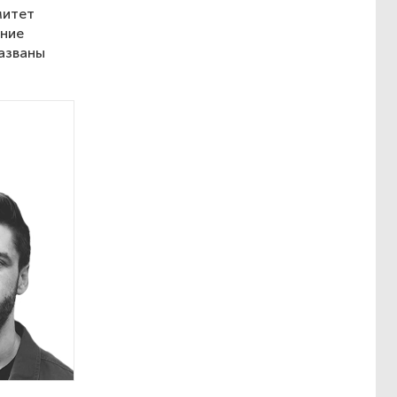
митет
ение
азваны