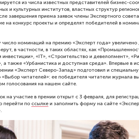
ируется из числа известных представителей бизнес-соо
ых и культурных институтов, властных структур регионо
сле завершения приема заявок члены Экспертного совета
е на конкурс проекты и определят победителей в номин
у число номинаций на премию «Эксперт года» увеличено 
ерут, в частности, в таких областях, как «Промышленнос
 инвестиции», «IT», «Строительство и девелопмент», «Р
», а также «Урбанистика и доступная среда». Впервые в и
ремии «Эксперт Северо-Запад» подготовил и специальн
«Выбор читателей»: ее победителя читатели журнала в
м голосования на нашем сайте.
ок на участие в премии открыт с 3 февраля, для регистра
о перейти по
ссылке
и заполнить форму на сайте «Экспе
.