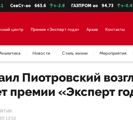
-ао
663.6
+-2.8
ГАЗПРОМ ао
94.73
+-0.43
ГМКНо
еский центр
Премия «Эксперт года»
Архив
Контакты
Аналитика
Новости
Стиль жизни
Мероприятия
аил Пиотровский возг
ет премии «Эксперт го
ЯТИЯ
20 12:52