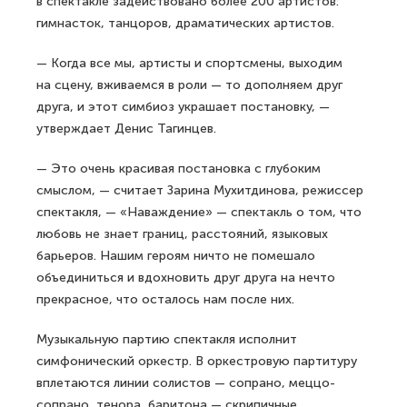
в спектакле задействовано более 200 артистов:
гимнасток, танцоров, драматических артистов.
— Когда все мы, артисты и спортсмены, выходим
на сцену, вживаемся в роли — то дополняем друг
друга, и этот симбиоз украшает постановку, —
утверждает Денис Тагинцев.
— Это очень красивая постановка с глубоким
смыслом, — считает Зарина Мухитдинова, режиссер
спектакля, — «Наваждение» — спектакль о том, что
любовь не знает границ, расстояний, языковых
барьеров. Нашим героям ничто не помешало
объединиться и вдохновить друг друга на нечто
прекрасное, что осталось нам после них.
Музыкальную партию спектакля исполнит
симфонический оркестр. В оркестровую партитуру
вплетаются линии солистов — сопрано, меццо-
сопрано, тенора, баритона — скрипичные,