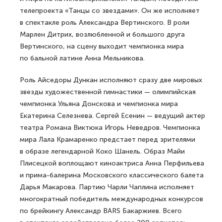
телепроекта «Танцы со звездами». Он же исполняет
в спектакле роль Александра Вертинского. В роли
Марлен Дитрих, возлюбленной и большого друга
Вертинского, на сцену выходит чемпионка мира
по бальной латине Анна Мельникова.
Роль Айседоры Дункан исполняют сразу две мировых
звезды художественной гимнастики — олимпийская
чемпионка Ульяна Донскова и чемпионка мира
Екатерина Селезнева. Сергей Есенин — ведущий актер
театра Романа Виктюка Игорь Неведров. Чемпионка
мира Лала Крамаренко предстает перед зрителями
в образе легендарной Коко Шанель. Образ Майи
Плисецкой воплощают киноактриса Анна Перфильева
и прима-балерина Московского классического балета
Дарья Макарова. Партию Чарли Чаплина исполняет
многократный победитель международных конкурсов
по брейкингу Александр BARS Бакаржиев. Всего