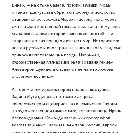
Винер, — на стыке балета, поэзии, музыки, моды
и танца, где чувства обретают форму, а искусство
становится осязаемым. Через пластику тела, через
синтез художественной гимнастики, танца и музыки,
мы рассказываем истории великих личностей, чьи
творения до сих пор вдохновляют мир. Исторически
всегда русские и иностранные гении в своем тандеме
приносили потрясающие плоды. Например,
художественная гимнастика была создана гением
Айседорой Дункан, а сподвигла ее на это любовь
с Сергеем Есениным.
Автором идеи и режиссером проекта выступила
Зарина Мухитдинова, не только актриса,
кинорежиссер и сценарист, но и чемпионка Европы
по художественной гимнастике, воспитанница Ирины
Александровны. Команду звездных хореографов
возглавил Денис Тагинцев, чемпион России, Европы
и мира по латиноамериканским танцам, победитель