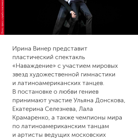
о
т
о:
п
р
е
с
с
-
с
л
у
ж
б
а
п
л
а
с
т
и
ч
е
с
к
о
г
е
к
т
а
к
л
я
«
Н
а
в
а
ж
д
е
н
и
е
о
Ирина Винер представит
пластический спектакль
«Наваждение» с участием мировых
звезд художественной гимнастики
и латиноамериканских танцев.
В постановке о любви гениев
принимают участие Ульяна Донскова,
Екатерина Селезнева, Лала
Крамаренко, а также чемпионы мира
по латиноамериканским танцам
и артисты ведущих московских