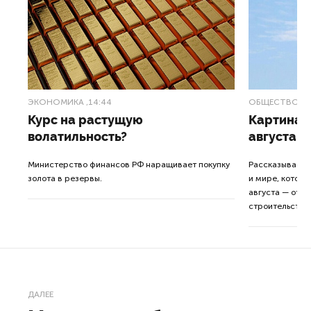
ЭКОНОМИКА
,14:44
ОБЩЕСТВО
,1
Курс на растущую
Картина н
волатильность?
августа
ные
Министерство финансов РФ наращивает покупку
Рассказываем 
золота в резервы.
и мире, которы
августа — от т
строительства 
ДАЛЕЕ