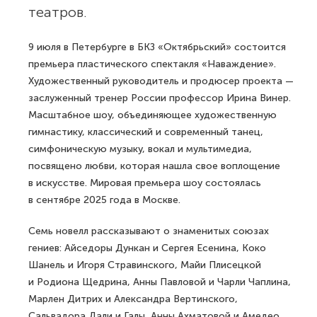
театров.
9 июля в Петербурге в БКЗ «Октябрьский» состоится
премьера пластического спектакля «Наваждение».
Художественный руководитель и продюсер проекта —
заслуженный тренер России профессор Ирина Винер.
Масштабное шоу, объединяющее художественную
гимнастику, классический и современный танец,
симфоническую музыку, вокал и мультимедиа,
посвящено любви, которая нашла свое воплощение
в искусстве. Мировая премьера шоу состоялась
в сентябре 2025 года в Москве.
Семь новелл рассказывают о знаменитых союзах
гениев: Айседоры Дункан и Сергея Есенина, Коко
Шанель и Игоря Стравинского, Майи Плисецкой
и Родиона Щедрина, Анны Павловой и Чарли Чаплина,
Марлен Дитрих и Александра Вертинского,
Сальвадора Дали и Галы, Анны Ахматовой и Амедео