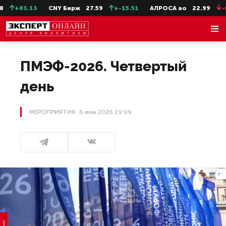
.13
CNY Бирж
27.59
+-15.51
АЛРОСА ао
22.99
-0.25
ПМЭФ-2026. Четвертый
день
МЕРОПРИЯТИЯ
6 июн 2026 19:09