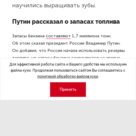
научились выращивать зубы.
Путин рассказал о запасах топлива
Запасы бензина
составляют
1,7 миллиона тонн.
Об этом сказал президент России Владимир Путин.
Он добавил, что Россия начала использовать резервы
топлива, но запасы бензина сохраняются на уровне
Для эффективной работы сайта и Вашего удобства мы используем
2025 года. Путин указал, что на внутренний рынок
файлы куки. Продолжая пользоваться сайтом Вы соглашаетесь с
страны поступили ранее накопленные объемы топлива.
политикой обработки файлов куки
.
Жара убила более 1 000 французов
Принять
Во Франции
зафиксировали
1 000 случаев избыточной
смертности во время изнурительной жары,
охватившей Европу. Большинство умерших в возрасте
65 лет и старше. Однако, по данным организации
Sante Publique, последствия жары для здоровья