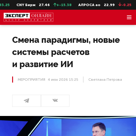
CNY Бирж
27.46
+-15.38
АЛРОСА ао
22.99
-0.25
СевСт
Смена парадигмы, новые
системы расчетов
и развитие ИИ
МЕРОПРИЯТИЯ
4 июн 2026 15:25
Светлана Петрова