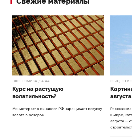
Свежие материалы
ЭКОНОМИКА
,14:44
ОБЩЕСТВО
,1
Курс на растущую
Картина н
волатильность?
августа
ные
Министерство финансов РФ наращивает покупку
Рассказываем 
золота в резервы.
и мире, которы
августа — от т
строительства 