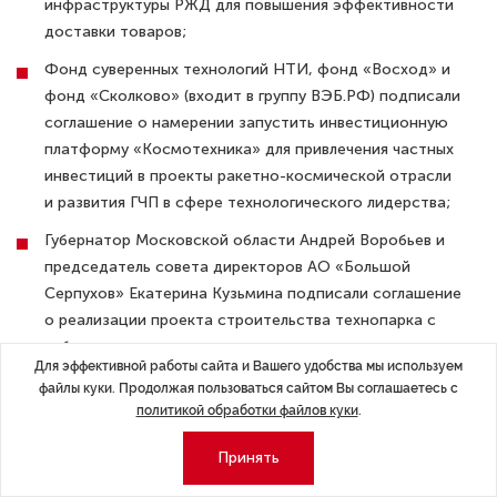
инфраструктуры РЖД для повышения эффективности
доставки товаров;
Фонд суверенных технологий НТИ, фонд «Восход» и
фонд «Сколково» (входит в группу ВЭБ.РФ) подписали
соглашение о намерении запустить инвестиционную
платформу «Космотехника» для привлечения частных
инвестиций в проекты ракетно-космической отрасли
и развития ГЧП в сфере технологического лидерства;
Губернатор Московской области Андрей Воробьев и
председатель совета директоров АО «Большой
Серпухов» Екатерина Кузьмина подписали соглашение
о реализации проекта строительства технопарка с
лабораториями и производственными помещениями в
Для эффективной работы сайта и Вашего удобства мы используем
ОЭЗ «Большой Серпухов» с инвестициями более 3
файлы куки. Продолжая пользоваться сайтом Вы соглашаетесь с
млрд рублей, ввод объекта запланирован на 2030 год;
политикой обработки файлов куки
.
Зампред правительства — министр инвестиций,
Принять
промышленности и науки Московской области
Екатерина Зиновьева и председатель совета