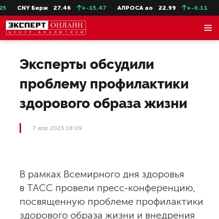
CNY Бирж
27.46
+-15.47
АЛРОСА ао
22.99
+-0.11
Се
Эксперты обсудили
проблему профилактики
здорового образа жизни
7 апр 2023 18:09
В рамках Всемирного дня здоровья
в ТАСС провели пресс-конференцию,
посвященную проблеме профилактики
здорового образа жизни и внедрения