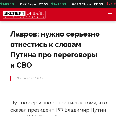
+83.13
CNY Бирж
27.59
+-15.51
АЛРОСА ао
22.99
-0.25
Лавров: нужно серьезно
отнестись к словам
Путина про переговоры
и СВО
9 июн 2026 16:12
Нужно серьезно отнестись к тому, что
сказал
президент РФ Владимир Путин