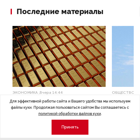
Последние материалы
ЭКОНОМИКА
,Вчера 14:44
ОБЩЕСТВО
,В
Курс на растущую
Картина н
Для эффективной работы сайта и Вашего удобства мы используем
волатильность?
августа
файлы куки. Продолжая пользоваться сайтом Вы соглашаетесь с
политикой обработки файлов куки
.
ные
Министерство финансов РФ наращивает покупку
Рассказываем 
Принять
золота в резервы.
и мире, которы
августа — от т
строительства 