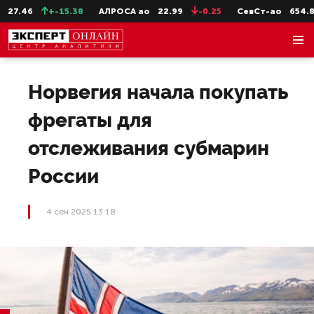
27.46
+-15.38
АЛРОСА ао
22.99
-0.25
СевСт-ао
654.8
Норвегия начала покупать
фрегаты для
отслеживания субмарин
России
4 сен 2025 13:18