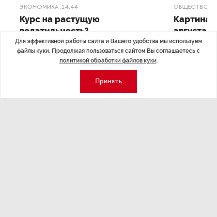
ЭКОНОМИКА
,14:44
ОБЩЕСТВО
,1
Курс на растущую
Картина н
волатильность?
августа
Для эффективной работы сайта и Вашего удобства мы используем
ные
Министерство финансов РФ наращивает покупку
Рассказываем 
файлы куки. Продолжая пользоваться сайтом Вы соглашаетесь с
золота в резервы.
и мире, которы
политикой обработки файлов куки
.
августа — от т
строительства 
Принять
Экономика
Стиль жизни
Общество
Мероприятия
Экспертное мнение
Новости партнеров
Аналитика
Недвижимость
Премия «Эксперт года»