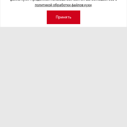
политикой обработки файлов куки
.
Экспертное мнение
Новости партнеров
Аналитика
Недвижимость
Принять
Премия «Эксперт года»
Эксперт 2 столицы
Аналитический центр
Москва
Архив
СПб
Сотрудничество
Эксперт регионы
Контакты
Эксперт ДФО
Свидетельство СМИ
Эксперт Юг
Медиакит
Эксперт Урал
Спецпроекты
Корреспондентские пункты
редакции действуют в Лондоне,
Берлине и в Пекине.
Держать в курсе: