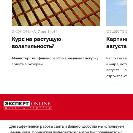
ЭКОНОМИКА
,7 авг 14:44
ОБЩЕСТВО
,7
Курс на растущую
Картина н
волатильность?
августа
ные
Министерство финансов РФ наращивает покупку
Рассказываем 
золота в резервы.
и мире, которы
августа — от т
строительства 
Экономика
Стиль жизни
Для эффективной работы сайта и Вашего удобства мы используем
Общество
Мероприятия
файлы куки. Продолжая пользоваться сайтом Вы соглашаетесь с