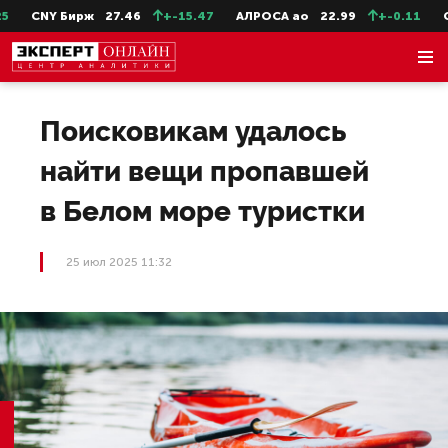
CNY Бирж
27.46
+-15.47
АЛРОСА ао
22.99
+-0.11
Сев
Поисковикам удалось
найти вещи пропавшей
в Белом море туристки
25 июл 2025 11:32