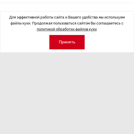
Последние материалы
Для эффективной работы сайта и Вашего удобства мы используем
файлы куки. Продолжая пользоваться сайтом Вы соглашаетесь с
политикой обработки файлов куки
.
Принять
ЭКСПЕРТНОЕ МНЕНИЕ
,Вчера 17:23
НОВОСТИ ПА
Евгений Барановский: «Рынок
ТРЦ «Гал
видит в Ленинградской области
городско
долгосрочную перспективу»
Трансформация
конкуренции с
Интервью с вице-губернатором Ленинградской