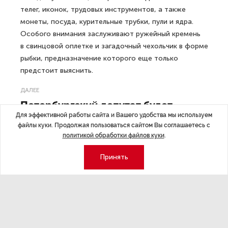
телег, иконок, трудовых инструментов, а также
монеты, посуда, курительные трубки, пули и ядра.
Особого внимания заслуживают ружейный кремень
в свинцовой оплетке и загадочный чехольчик в форме
рыбки, предназначение которого еще только
предстоит выяснить.
ДАЛЕЕ
Петербургский депутат будет
Для эффективной работы сайта и Вашего удобства мы используем
бороться за «туалетную
файлы куки. Продолжая пользоваться сайтом Вы соглашаетесь с
справедливость» в России
политикой обработки файлов куки
.
Принять
Последние материалы