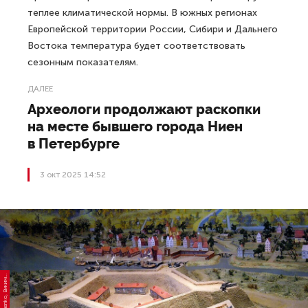
теплее климатической нормы. В южных регионах
Европейской территории России, Сибири и Дальнего
Востока температура будет соответствовать
сезонным показателям.
ДАЛЕЕ
Археологи продолжают раскопки
на месте бывшего города Ниен
в Петербурге
3 окт 2025 14:52
Ф
е
а