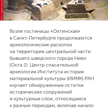
о
т
о:
E
v
g
e
n
y
G
er
a
s
h
c
h
e
n
k
o,
В
и
к
и
д
и
м
Возле гостиницы «Охтинская»
в Санкт-Петербурге продолжаются
археологические раскопки
на территории центральной части
бывшего шведского города Ниен
(Охта 2). Центр спасательной
археологии Института истории
материальной культуры (ИИМК) РАН
изучает обнаруженные остатки
исторических сооружений
и культурные слои, относящиеся
к разным периодам, включая начало