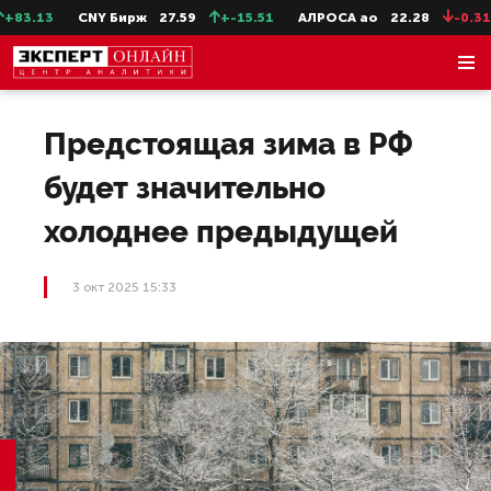
83.13
CNY Бирж
27.59
+-15.51
АЛРОСА ао
22.28
-0.31
Предстоящая зима в РФ
будет значительно
холоднее предыдущей
3 окт 2025 15:33