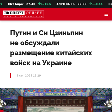
CNY Бирж
27.48
+-15.5
АЛРОСА ао
22.99
+-0.11
СевС
Путин и Си Цзиньпин
не обсуждали
размещение китайских
войск на Украине
3 сен 2025 15:29