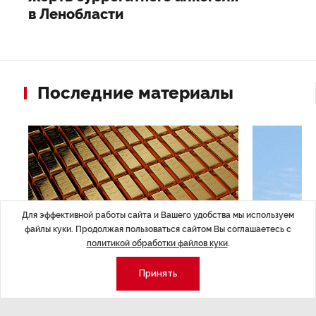
в Ленобласти
Последние материалы
Для эффективной работы сайта и Вашего удобства мы используем
файлы куки. Продолжая пользоваться сайтом Вы соглашаетесь с
политикой обработки файлов куки
.
Принять
ЭКОНОМИКА
,14:44
ОБЩЕСТВО
,1
Курс на растущую
Картина н
волатильность?
августа