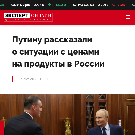
CNY Бирж
27.46
+-15.38
АЛРОСА ао
22.99
-0.25
Сев
Путину рассказали
о ситуации с ценами
на продукты в России
7 окт 2025 15:51