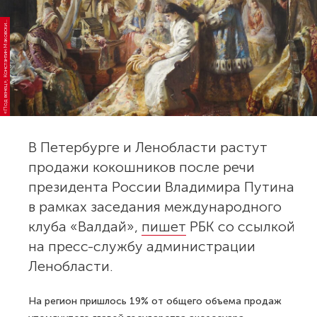
П
о
д
в
е
н
е
ц
»,
К
о
н
с
т
а
н
т
и
н
М
а
к
о
в
с
к
1
8
8
9
г
о
«
й,
д
и
В Петербурге и Ленобласти растут
продажи кокошников после речи
президента России Владимира Путина
в рамках заседания международного
клуба «Валдай»,
пишет
РБК со ссылкой
на пресс-службу администрации
Ленобласти.
На регион пришлось 19% от общего объема продаж