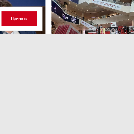
Принять
3
НОВОСТИ ПАРТНЕРОВ
,4 авг 16:41
кий: «Рынок
ТРЦ «Галерея» как модерато
дской области
городской жизни
рспективу»
Трансформация торговых центров в условиях
конкуренции с маркетплейсами.
ором Ленинградской
ким.