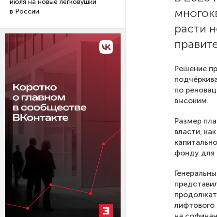
июля на новые легковушки
многок
в России
расти н
правите
Решение пр
подчёркива
по реновац
высоким.
Размер пла
власти, ка
капитально
фонду для 
Генеральны
представил
продолжатс
лифтового
на софинан