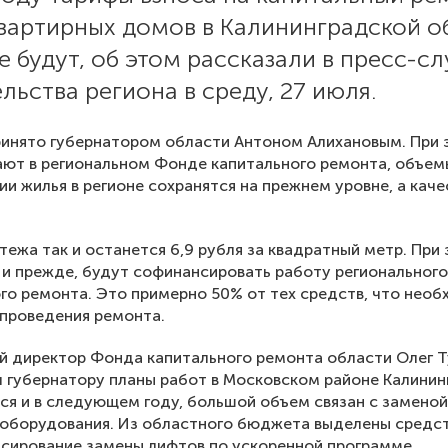
вартирных домов в Калининградской о
е будут, об этом рассказали в пресс-с
льства региона в среду, 27 июля.
инято губернатором области Антоном Алихановым. При э
ют в региональном Фонде капитального ремонта, объем
ии жилья в регионе сохранятся на прежнем уровне, а кач
тежа так и останется 6,9 рубля за квадратный метр. При
к и прежде, будут софинансировать работу региональног
го ремонта. Это примерно 50% от тех средств, что нео
проведения ремонта.
й директор Фонда капитального ремонта области Олег Т
 губернатору планы работ в Московском районе Калинин
я и в следующем году, большой объем связан с заменой
 оборудования. Из областного бюджета выделены средс
сирование замены лифтов по ускоренной программе.