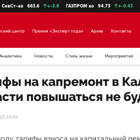
вСт-ао
663.6
+-2.8
ГАЗПРОМ ао
94.73
+-0.43
ГМК
еский центр
Премия «Эксперт года»
Архив
Контакты
Аналитика
Новости
Стиль жизни
Мероприятия
ифы на капремонт в К
асти повышаться не бу
22 16:09
году тарифы взноса на капитальный ре