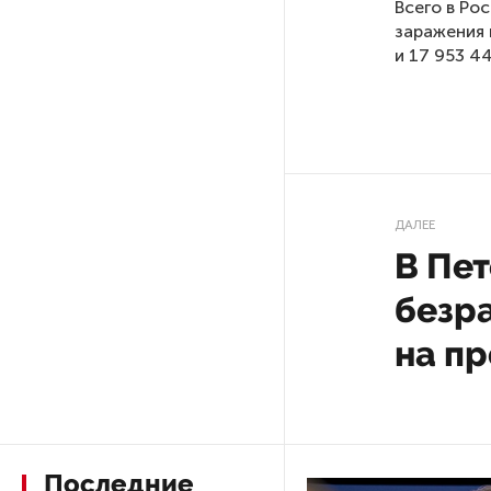
Всего в Ро
заражения 
После атаки ВСУ в Самарской
и 17 953 4
области склад Wildberries почти
полностью сгорел
На заправках «Газпромнефти»
в Петербурге и Ленобласти
больше нет лимитов на топливо
ДАЛЕЕ
В Пе
По решению Путина в России
будут мониторить цены
безра
на продукты
на п
Власти Петербурга заявили
о «скоординированных атаках»
на аккаунты депутатов
Последние