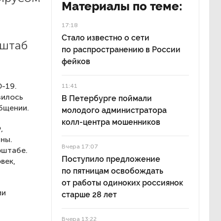
Материалы по теме:
17:18
Стало известно о сети
 штаб
по распространению в России
фейков
D-19.
11:41
зилось
В Петербурге поймали
бщении.
молодого администратора
колл-центра мошенников
,
ны.
Вчера 17:07
рштабе.
Поступило предложение
век,
по пятницам освобождать
от работы одиноких россиянок
ии
старше 28 лет
Вчера 13:22