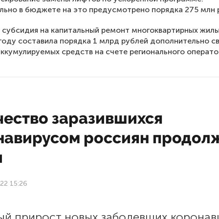
ьно в бюджете на это предусмотрено порядка 275 млн 
 субсидия на капитальный ремонт многоквартирных жил
году составила порядка 1 млрд рублей дополнительно с
ккумулируемых средств на счете регионального операто
чество заразившихся
навирусом россиян продол
и
22 15:26
ый прирост новых заболевших корона