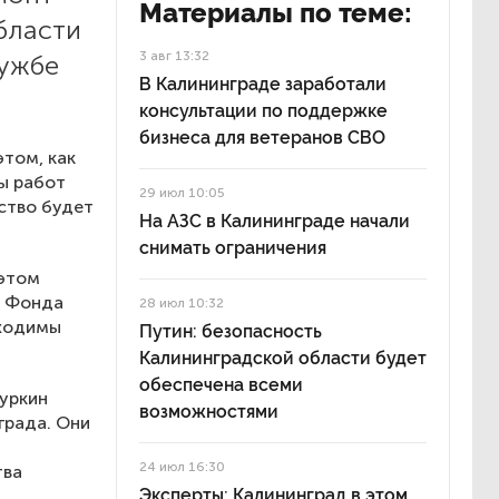
Материалы по теме:
бласти
3 авг 13:32
лужбе
В Калининграде заработали
консультации по поддержке
бизнеса для ветеранов СВО
том, как
ы работ
29 июл 10:05
ество будет
На АЗС в Калининграде начали
снимать ограничения
 этом
о Фонда
28 июл 10:32
бходимы
Путин: безопасность
Калининградской области будет
обеспечена всеми
уркин
возможностями
града. Они
24 июл 16:30
тва
Эксперты: Калининград в этом