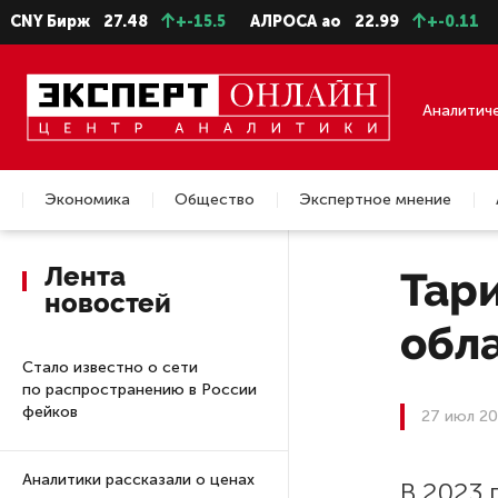
Y Бирж
27.48
+-15.5
АЛРОСА ао
22.99
+-0.11
Се
Аналитич
Экономика
Общество
Экспертное мнение
Недвижимость
Лента
Тар
новостей
обл
Стало известно о сети
по распространению в России
фейков
27 июл 20
Аналитики рассказали о ценах
В 2023 