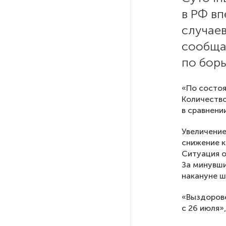
в РФ вп
РГПУ им. А. И. Герцена начнет
случаев
новые образовательные
сообща
проекты с китайскими вузами
по бор
В Петербурге поймали
молодого администратора
«По состоя
колл-центра мошенников
Количество
в сравнени
Петербургские метростроевцы
Увеличение
оценили идею строительства
снижение к
лифта на станции
Ситуация о
«Театральная»
За минувши
накануне ш
Поступило предложение
«Выздорове
по пятницам освобождать
с 26 июля»
от работы одиноких россиянок
старше 28 лет