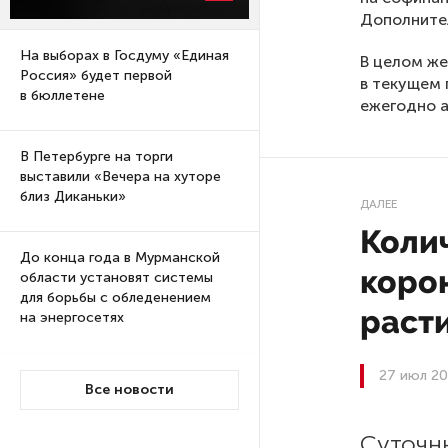
Дополнител
На выборах в Госдуму «Единая
В целом же
Россия» будет первой
в текущем 
в бюллетене
ежегодно а
В Петербурге на торги
выставили «Вечера на хуторе
близ Диканьки»
ДАЛЕЕ
Коли
До конца года в Мурманской
коро
области установят системы
для борьбы с обледенением
раст
на энергосетях
27 июл 20
Экс-полицейского
Все новости
подозревают в убийстве
знакомого в Петербурге 2 года
Суточн
назад