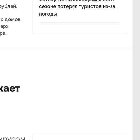
рублей.
сезоне потерял туристов из-за
погоды
ых домов
верх
ра.
жает
вирусом