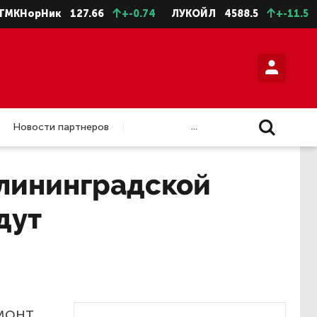
НорНик
127.66
+-0.74
ЛУКОЙЛ
4588.5
+-11.5
НЛ
...
Новости партнеров
алининградской
дут
монт