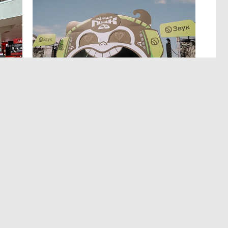
МЕРОПРИЯТИЯ
,4 авг 14:35
р
Успеть все на Пикнике Афиши
x Сбер в Санкт-Петербурге
Полный гид по всем активностям фестиваля.