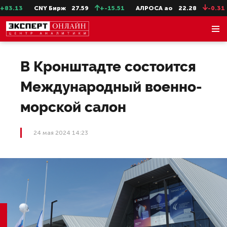
3.13
CNY Бирж
27.59
+-15.51
АЛРОСА ао
22.28
-0.31
В Кронштадте состоится
Международный военно-
морской салон
24 мая 2024 14:23