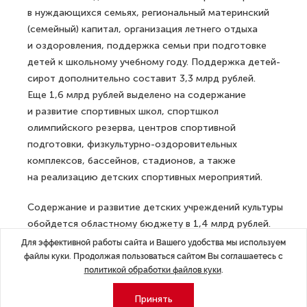
в нуждающихся семьях, региональный материнский
(семейный) капитал, организация летнего отдыха
и оздоровления, поддержка семьи при подготовке
детей к школьному учебному году. Поддержка детей-
сирот дополнительно составит 3,3 млрд рублей.
Еще 1,6 млрд рублей выделено на содержание
и развитие спортивных школ, спортшкол
олимпийского резерва, центров спортивной
подготовки, физкультурно-оздоровительных
комплексов, бассейнов, стадионов, а также
на реализацию детских спортивных мероприятий.
Содержание и развитие детских учреждений культуры
обойдется областному бюджету в 1,4 млрд рублей.
Эти средства выделят для кукольных театров, театров
Для эффективной работы сайта и Вашего удобства мы используем
юного зрителя, детских клубов, музеев, школ
файлы куки. Продолжая пользоваться сайтом Вы соглашаетесь с
политикой обработки файлов куки
.
и библиотек.
Принять
ДАЛЕЕ