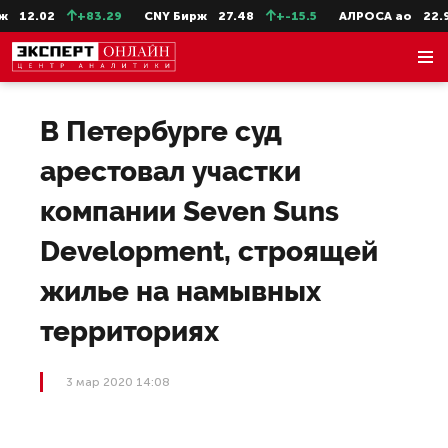
12.02
+83.29
CNY Бирж
27.48
+-15.5
АЛРОСА ао
22.99
В Петербурге суд
арестовал участки
компании Seven Suns
Development, строящей
жилье на намывных
территориях
3 мар 2020 14:08