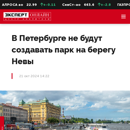
АЛРОСА ао
22.99
+-0.11
СевСт-ао
663.6
+-2.8
ГАЗПРОМ
В Петербурге не будут
создавать парк на берегу
Невы
21 окт 2024 14:22