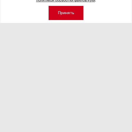
политикой обработки файлов куки
.
Принять
НОВОСТИ ПАРТНЕРОВ
,4 авг 16:41
МЕРОПРИЯТИ
ТРЦ «Галерея» как модератор
Успеть вс
городской жизни
x Сбер в 
ле
Трансформация торговых центров в условиях
Полный гид по
конкуренции с маркетплейсами.
а.