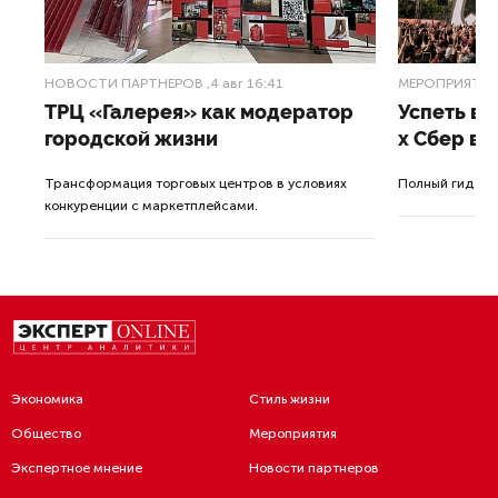
НОВОСТИ ПАРТНЕРОВ
,4 авг 16:41
МЕРОПРИЯТИ
ТРЦ «Галерея» как модератор
Успеть вс
городской жизни
x Сбер в 
ле
Трансформация торговых центров в условиях
Полный гид по
конкуренции с маркетплейсами.
а.
Экономика
Стиль жизни
Общество
Мероприятия
Экспертное мнение
Новости партнеров