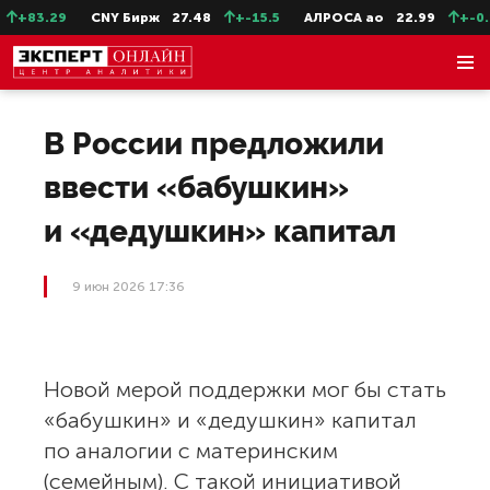
+83.29
CNY Бирж
27.48
+-15.5
АЛРОСА ао
22.99
+-0.1
В России предложили
ввести «бабушкин»
и «дедушкин» капитал
9 июн 2026 17:36
Новой мерой поддержки мог бы стать
«бабушкин» и «дедушкин» капитал
по аналогии с материнским
(семейным). С такой инициативой