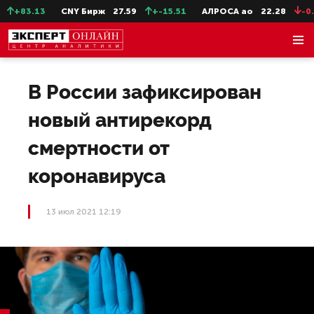
+83.13
CNY Бирж
27.59
+-15.51
АЛРОСА ао
22.28
-0.31
В России зафиксирован
новый антирекорд
смертности от
коронавируса
13 июл 2021 12:19