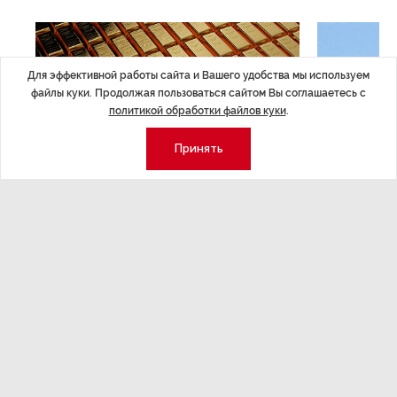
Для эффективной работы сайта и Вашего удобства мы используем
файлы куки. Продолжая пользоваться сайтом Вы соглашаетесь с
политикой обработки файлов куки
.
Принять
ЭКОНОМИКА
,7 авг 14:44
ОБЩЕСТВО
,7
Курс на растущую
Картина н
волатильность?
августа
ные
Министерство финансов РФ наращивает покупку
Рассказываем 
золота в резервы.
и мире, которы
августа — от т
строительства 