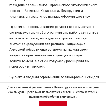
граждане стран-членов Евразийского экономического
союза — Армении, Казахстана, Белоруссии и
Киргизии, а также иностранцы, оформившие визу.
Практика не нова, и многие регионы страны активно
ею пользуются, чтобы ограничивать работу мигрантов
не только в такси, но и других отраслях, иногда
системообразующих для региона. Например, в
Амурской области еще во время пандемии ввели
запрет на привлечение иностранцев в сфере
золотодобычи, а в 2024 году меру расширили до
перевозок и торговли.
Субъекты вводили ограничения волнообразно. Если для
одних катализатором стала пандемия, другие впервые
Для эффективной работы сайта и Вашего удобства мы используем
инициировали этот процесс в марте-апреле этого
файлы куки. Продолжая пользоваться сайтом Вы соглашаетесь с
года. После теракта в «Крокус Сити Холле» это
политикой обработки файлов куки
.
сделали Камчатка, Крым, Нижегородская и
Новосибирская области. Сейчас одним из последних