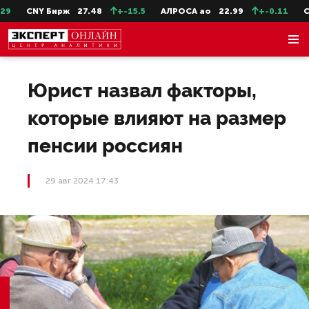
CNY Бирж
27.48
+-15.5
АЛРОСА ао
22.99
+-0.11
СевС
Юрист назвал факторы,
которые влияют на размер
пенсии россиян
29 авг 2024 17:43