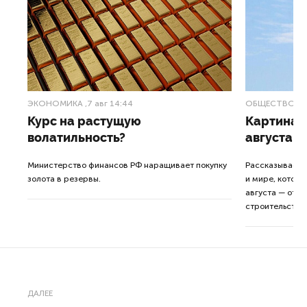
ЭКОНОМИКА
,7 авг 14:44
ОБЩЕСТВО
,7
Курс на растущую
Картина н
волатильность?
августа
ные
Министерство финансов РФ наращивает покупку
Рассказываем 
золота в резервы.
и мире, которы
августа — от т
строительства 
ДАЛЕЕ