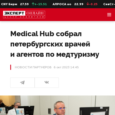
ирж
27.59
+-15.51
АЛРОСА ао
22.99
-0.25
СевСт-ао
65
Medical Hub собрал
петербургских врачей
и агентов по медтуризму
НОВОСТИ ПАРТНЕРОВ
6 окт 2023 14:45