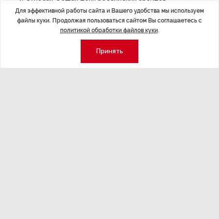
за 9 месяцев 2023 года достигла 42%, а доля
Для эффективной работы сайта и Вашего удобства мы используем
файлы куки. Продолжая пользоваться сайтом Вы соглашаетесь с
«китайцев» за тот же период приблизилась к 50%
политикой обработки файлов куки
.
рынка. В целом, сбылся более ранний прогноз банка,
когда по итогам трех кварталов в России уже было
Принять
продано больше машин, чем за весь прошлый год,
а в лидеры вырвались китайские автоконцерны.
С учетом параллельного импорта в 2023 году может
быть реализовано порядка 1,1 миллиона новых
автомобилей.
Время после завершения массовых летних отпусков,
в том числе первый месяц осени, считается
достаточно урожайным для автобизнеса. И если
в 2022 году разорванные каналы логистики и уход
большинства иностранных брендов прерывали эту
традицию, то в текущем году авторитейл
возвращается в прежнее русло. Несмотря на то, что
средние цены новых иностранных автомобилей