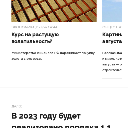
ЭКОНОМИКА
,Вчера 14:44
ОБЩЕСТВО
,В
Курс на растущую
Картина н
волатильность?
августа
ные
Министерство финансов РФ наращивает покупку
Рассказываем 
золота в резервы.
и мире, которы
августа — от т
строительства 
ДАЛЕЕ
В 2023 году будет
реализовано порядка 1,1