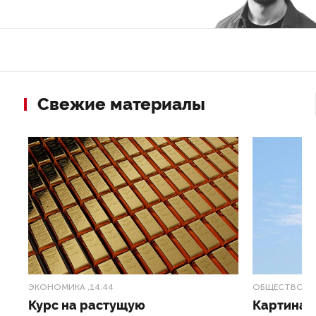
Свежие материалы
ЭКОНОМИКА
,14:44
ОБЩЕСТВО
,1
Курс на растущую
Картина н