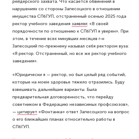
рейдерского захвата. Что касается обвинений в
нарушениях со стороны Запесоцкого в отношении
имущества СПбГУП, отстраненный осенью 2025 года
ректор учебного заведения
заявлял
: «В своей
порядочности по отношению к СПбГУП я уверен». При
этом, в течение всех минувших месяцев г-н
Запесоцкий по-прежнему называл себя ректором вуза:
«Я ректор. Отстраненный, но все же ректор учебного
заведения».
«Юридически я — ректор, но был целый ряд событий,
которые на моем здоровье тяжело отразились. Буду
взвешивать дальнейшие варианты. Была
предварительная договоренность, что перейду
советником в Федерацию независимых профсоюзов»,
—
цитирует
«Фонтанка» ответ Запесоцкого на вопрос
о его ближайших планах относительно работы в
СПбГУП.