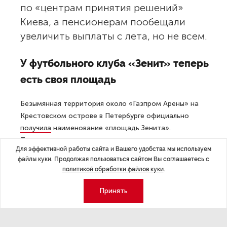
по «центрам принятия решений»
Киева, а пенсионерам пообещали
увеличить выплаты с лета, но не всем.
У футбольного клуба «Зенит» теперь
есть своя площадь
Безымянная территория около «Газпром Арены» на
Крестовском острове в Петербурге официально
получила
наименование «площадь Зенита».
Торжественное открытие нового городского
Для эффективной работы сайта и Вашего удобства мы используем
топонима приурочено к 101-летию футбольного клуба
файлы куки. Продолжая пользоваться сайтом Вы соглашаетесь с
и закрепляет статус команды как одной из главных
политикой обработки файлов куки
.
спортивных доминант города.
Принять
У Петербурга будет второй зоопарк
В Приморском районе Санкт-Петербурга
планируют