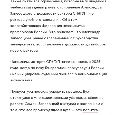
Также сняты все ограничения, которые были введены в
учебном заведении ранее: отстранение Александра
Запесоцкого с должности ректора СПбГУП, и.о.
ректора учебного заведения. Об этом
ходатайствовала Федерация независимых
профсоюзов России. Это означает, что Александр
Запесоцкий, ранее отстраненный от руководства
университета, восстановлен в должности до выборов
нового ректора.
Напомним, история СПбГУП
началась
осенью 2025
года, когда по иску Генеральной прокуратуры России
был инициирован судебный процесс о национализации
активов вуза.
Прокуратура
просила
ускорить процесс. Вуз
столкнулся
с многомиллионными убытками, сбоями в
работе. Сам г-н Запесоцкий выступал с заявлением о
том, что все происходящее в вузе — это
попытка