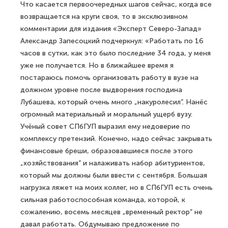
Что касается первоочередных шагов сейчас, когда все
возвращается на круги своя, то в эксклюзивном
комментарии для издания «Эксперт Северо-Запад»
Александр Запесоцкий подчеркнул: «Работать по 16
часов в сутки, как это было последние 34 года, у меня
уже не получается. Но в ближайшее время я
постараюсь помочь организовать работу в вузе на
должном уровне после выдворения господина
Лубашева, который очень много „накуролесил“. Нанёс
огромный материальный и моральный ущерб вузу.
Учёный совет СПбГУП выразил ему недоверие по
комплексу претензий. Конечно, надо сейчас закрывать
финансовые бреши, образовавшиеся после этого
„хозяйствования“ и налаживать набор абитуриентов,
который мы должны были ввести с сентября. Большая
нагрузка ляжет на моих коллег, но в СПбГУП есть очень
сильная работоспособная команда, которой, к
сожалению, восемь месяцев „временный ректор“ не
давал работать. Обдумываю предложение по