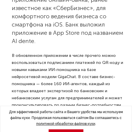
известное как «СберБизнес», для
комфортного ведения бизнеса со
смартфона на iOS. Банк выложил
приложение в App Store под названием
AI dente.
В обновленном приложении в числе прочего можно
воспользоваться подписанием платежей по QR-коду и
новыми навыками ИИ-помощника на базе
нейросетевой модели GigaChat. В составе бизнес-
помощника — более 160 ИИ-агентов, каждый из
которых владеет экспертизой по банковским и
небанковским услугам для предпринимателей и может
проконсультировать по разным бизнес-потребностям.
В новой версии приложения также появилась
Для эффективной работы сайта и Вашего удобства мы используем
файлы куки. Продолжая пользоваться сайтом Вы соглашаетесь с
возможность подключиться к режиму
политикой обработки файлов куки
.
автоматизированной упрощенной системы