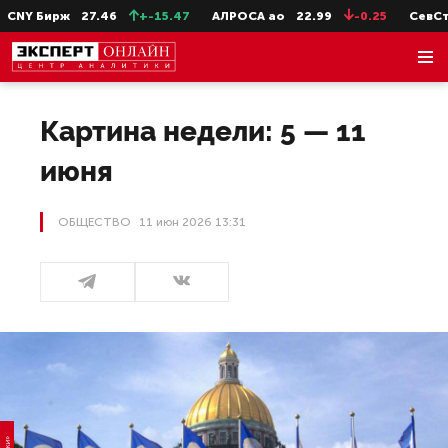
Бирж
27.46
+-15.47
АЛРОСА ао
22.99
-0.25
СевСт-ао
Картина недели: 5 — 11
июня
ОБЩЕСТВО
11 июн 2026 13:31