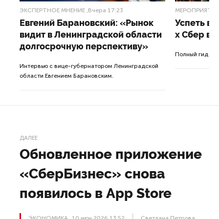
ЭКСПЕРТНОЕ МНЕНИЕ
,Вчера 17:23
МЕРОПРИЯТИ
Евгений Барановский: «Рынок
Успеть вс
видит в Ленинградской области
x Сбер в 
долгосрочную перспективу»
ле
Полный гид по
Интервью с вице-губернатором Ленинградской
а.
области Евгением Барановским.
ДАЛЕЕ
Обновленное приложение
«СберБизнес» снова
появилось в App Store
ЭКОНОМИКА
10 июн 2026 13:52
Светлана Петрова