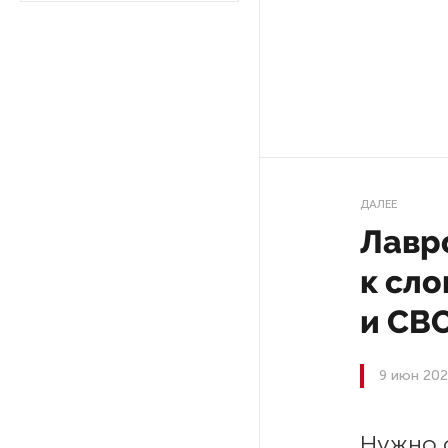
Ленобласти приняли более
20 000 абитуриентов
В Ленобласти нашли
неолитический могильник
с янтарными предметами
«Надежда» закончила
ДАЛЕЕ
проходку участка на «зеленой»
Лавро
ветке метро Петербурга
к сл
Стало известно о сети
и СВ
по распространению в России
фейков
9 июн 202
Аналитики рассказали о ценах
июля на новые легковушки
в России
Нужно с