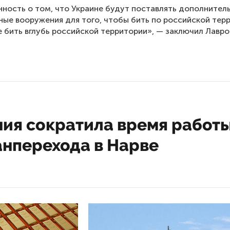
ность о том, что Украине будут поставлять дополнител
ые вооружения для того, чтобы бить по российской тер
е бить вглубь российской территории», — заключил Лавро
ния сократила время работ
анперехода в Нарве