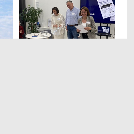
МЕРОПРИЯТИЯ
,13:12
ЭРА осознанных решений
в Лектории BITOBE
мире,
Для эффективного лидерства необходимы точные
т
и практичные данные о сильных сторонах,
а
ограничениях, мотивации и поведенческих рисках.