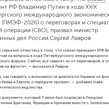
нт РФ Владимир Путин в ходе XXIX
ургского международного экономичес
 (ПМЭФ-2026) о переговорах и специа
й операции (СВО), призвал министр
анных дел России Сергей Лавров.
 серьезно отнестись к тому, что сказал президент [РФ В
ечая на вопросы в ходе Петербургского международного
кого форума. Сейчас все зависит не от переговоров, а о
ев на фронте», — высказался Лавров.
, как говорить о возможности диалога по Украине на фо
 Киева и Европы о передаче оружия», — добавил глава
итического ведомства.
о документе, который 7 июня был подписан в Лондоне
елями Британии, Франции и Германии вместе с Зеленским