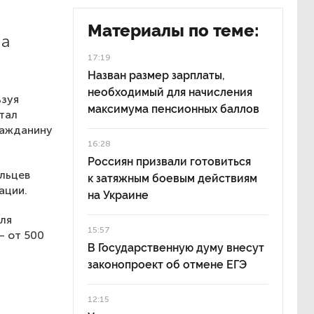
Материалы по теме:
на
17:19
Назван размер зарплаты,
необходимый для начисления
ьзуя
максимума пенсионных баллов
тал
ражданину
16:28
Россиян призвали готовиться
льцев
к затяжным боевым действиям
ации.
на Украине
для
15:57
— от 500
В Государственную думу внесут
законопроект об отмене ЕГЭ
12:15