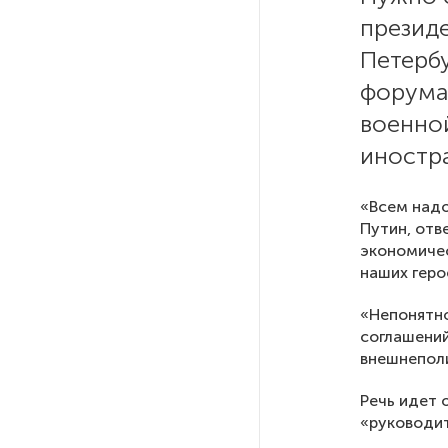
президе
На выборах в Госдуму «Единая
Петерб
Россия» будет первой
форума
в бюллетене
военно
иностр
В Петербурге на торги
выставили «Вечера на хуторе
близ Диканьки»
«Всем надо
Путин, отв
экономичес
До конца года в Мурманской
области установят системы
наших геро
для борьбы с обледенением
на энергосетях
«Непонятно
соглашений
внешнепол
Экс-полицейского
подозревают в убийстве
Речь идет 
знакомого в Петербурге 2 года
«руководит
назад