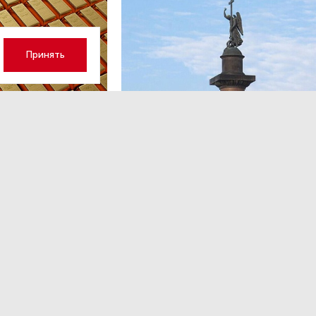
Принять
ОБЩЕСТВО
,13:17
 волатильность?
Картина недели: 31 июля — 7
августа
 наращивает покупку
Рассказываем о главных событиях в России и 
которые произошли с 31 июля по 7 августа — о
теракта в Москве до одобрения строительств
комплекса «Лахта Центр 2».