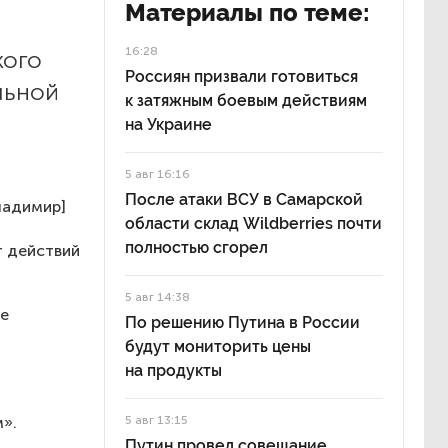
Материалы по теме:
16:28
кого
Россиян призвали готовиться
льной
к затяжным боевым действиям
на Украине
5 авг 16:16
После атаки ВСУ в Самарской
ладимир]
области склад Wildberries почти
полностью сгорел
т действий
5 авг 14:38
не
По решению Путина в России
будут мониторить цены
на продукты
».
5 авг 13:15
Путин провел совещание