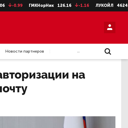
-0.99
ГМКНорНик
126.16
-1.16
ЛУКОЙЛ
4624
-8
...
Новости партнеров
авторизации на
почту