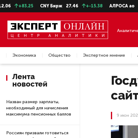
+83.25
CNY Бирж
27.46
+-15.38
АЛРОСА ао
22.9
Аналитич
Экономика
Общество
Экспертное мнение
Недвижимость
Лента
Госд
новостей
сайт
Назван размер зарплаты,
необходимый для начисления
максимума пенсионных баллов
9 июн 202
Россиян призвали готовиться