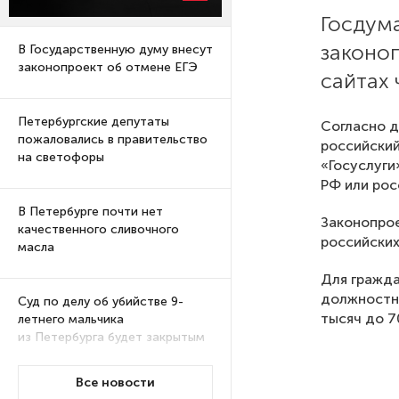
Госдума
законоп
В Государственную думу внесут
законопроект об отмене ЕГЭ
сайтах 
Петербургские депутаты
Согласно д
пожаловались в правительство
российский
на светофоры
«Госуслуги
РФ или рос
В Петербурге почти нет
Законопрое
качественного сливочного
российских
масла
Для гражда
должностны
Суд по делу об убийстве 9-
тысяч до 7
летнего мальчика
из Петербурга будет закрытым
Все новости
Университеты и колледжи