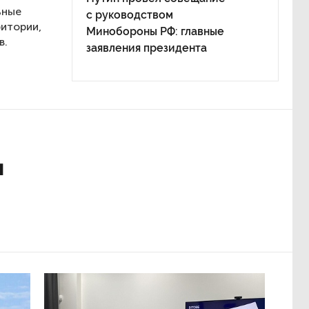
ьные
с руководством
ритории,
Минобороны РФ: главные
в.
заявления президента
ы