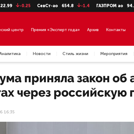
9
-0.25
СевСт-ао
654.8
-1.4
ГАЗПРОМ ао
94.06
еский центр
Премия «Эксперт года»
Архив
Контакты
Аналитика
Новости
Стиль жизни
Мероприятия
ума приняла закон об 
ах через российскую 
6 16:35