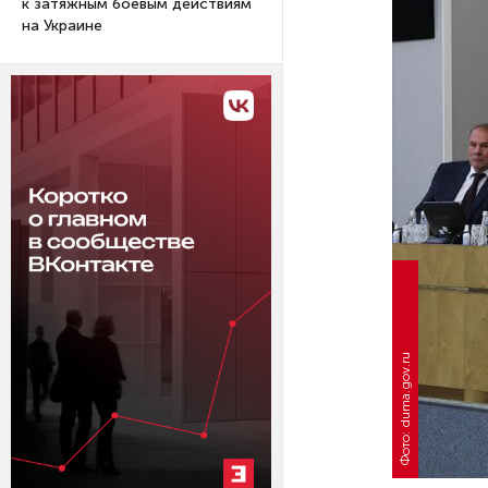
к затяжным боевым действиям
на Украине
Фото: duma.gov.ru