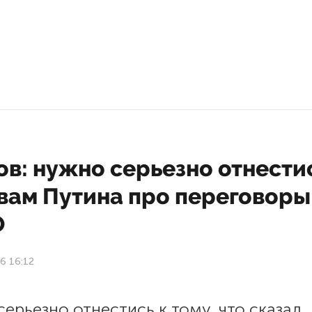
в: нужно серьезно отнести
овам Путина про переговоры
О
6 16:12
ерьезно отнестись к тому, что
сказал