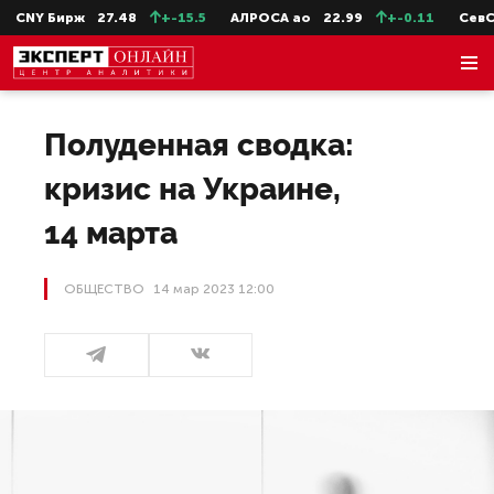
Y Бирж
27.48
+-15.5
АЛРОСА ао
22.99
+-0.11
СевСт-ао
Полуденная сводка:
кризис на Украине,
14 марта
ОБЩЕСТВО
14 мар 2023 12:00