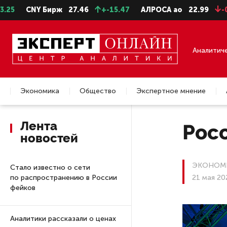
CNY Бирж
27.46
+-15.47
АЛРОСА ао
22.99
-0.25
Аналитич
Экономика
Общество
Экспертное мнение
Недвижимость
Лента
Рос
новостей
ЭКОНОМ
Стало известно о сети
по распространению в России
21 мая 20
фейков
Аналитики рассказали о ценах