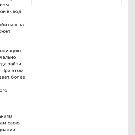
твом
ой вывод:
обиться на
может
социацию
ачально
уда зайти
. При этом
вает более
ого
аниям
там свою
циации