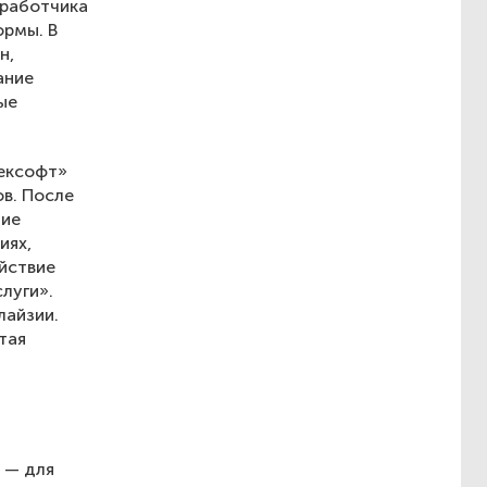
зработчика
ормы. В
н,
ание
ые
Рексофт»
ов. После
тие
иях,
йствие
луги».
лайзии.
тая
 — для