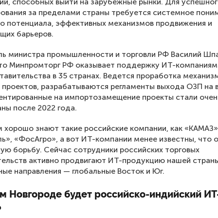
й, способных выйти на зарубежные рынки. Для успешно
ования за пределами страны требуется системное пони
о потенциала, эффективных механизмов продвижения и
щих барьеров.
ль министра промышленности и торговли РФ Василий Шп
что Минпромторг РФ оказывает поддержку ИТ-компаниям
тавительства в 35 странах. Ведется проработка механиз
проектов, разрабатываются регламенты выхода ОЗП на 
ентированные на импортозамещение проекты стали очен
ны после 2022 года.
 хорошо знают такие российские компании, как «КАМАЗ»
ь», «ФосАгро», а вот ИТ-компании менее известны, что 
ую борьбу. Сейчас сотрудники российских торговых
ельств активно продвигают ИТ-продукцию нашей страны
ые направления — глобальные Восток и Юг.
м Новгороде будет российско-индийский ИТ
?