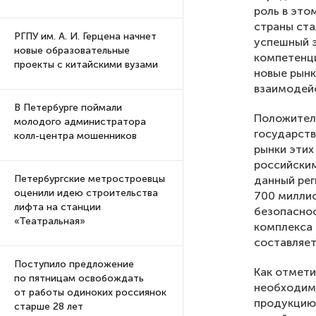
роль в эт
страны ста
РГПУ им. А. И. Герцена начнет
успешный э
новые образовательные
компетенци
проекты с китайскими вузами
новые рынк
взаимодейс
В Петербурге поймали
Положитель
молодого администратора
государств
колл-центра мошенников
рынки этих
российским
Петербургские метростроевцы
данный рег
оценили идею строительства
700 миллио
лифта на станции
безопаснос
«Театральная»
комплекса 
составляет
Поступило предложение
Как отмет
по пятницам освобождать
необходимо
от работы одиноких россиянок
продукцию,
старше 28 лет