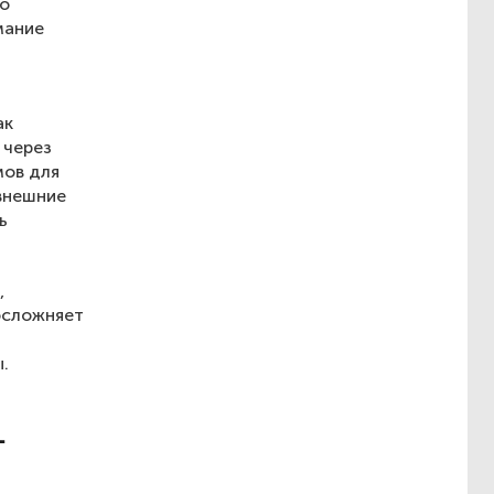
го
мание
ак
 через
мов для
внешние
ь
,
осложняет
.
-