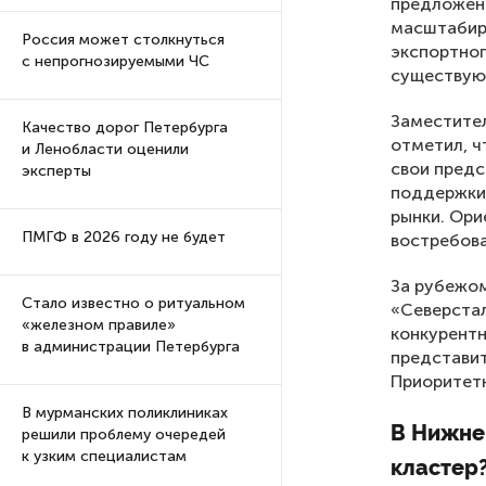
предложени
масштабир
Россия может столкнуться
экспортног
с непрогнозируемыми ЧС
существую
Заместите
Качество дорог Петербурга
отметил, 
и Ленобласти оценили
свои предс
эксперты
поддержки 
рынки. Ори
ПМГФ в 2026 году не будет
востребова
За рубежом
Стало известно о ритуальном
«Северстал
«железном правиле»
конкурентн
в администрации Петербурга
представит
Приоритетн
В мурманских поликлиниках
В Нижне
решили проблему очередей
к узким специалистам
кластер