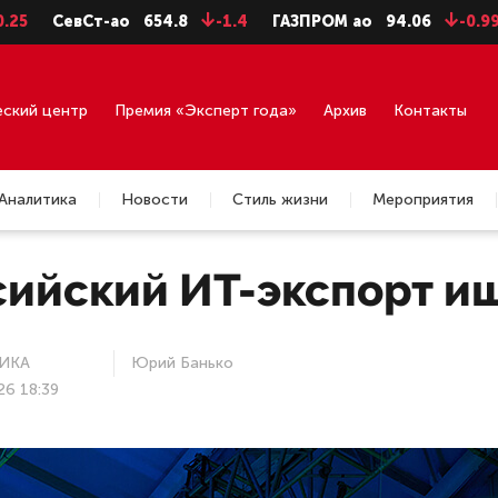
СевСт-ао
654.8
-1.4
ГАЗПРОМ ао
94.06
-0.99
ГМ
еский центр
Премия «Эксперт года»
Архив
Контакты
Аналитика
Новости
Стиль жизни
Мероприятия
сийский ИТ-экспорт и
ИКА
Юрий Банько
26 18:39