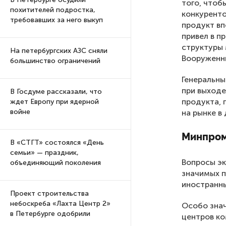
того, чтоб
похитителей подростка,
конкуренто
требовавших за него выкуп
продукт вп
привел в п
структуры 
На петербургских АЗС сняли
Вооруженны
большинство ограничений
Генеральны
при выходе
В Госдуме рассказали, что
продукта, 
ждет Европу при ядерной
войне
на рынке в
Минпром
В «СТГТ» состоялся «День
семьи» — праздник,
Вопросы эк
объединяющий поколения
значимых п
иностранны
Проект строительства
небоскреба «Лахта Центр 2»
Особо знач
в Петербурге одобрили
центров к