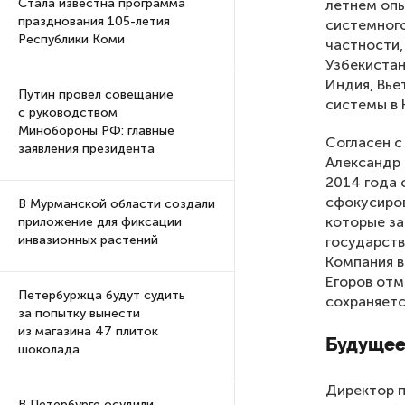
Стала известна программа
летнем опы
празднования 105-летия
системного
Республики Коми
частности,
Узбекистан
Индия, Вье
Путин провел совещание
системы в 
с руководством
Минобороны РФ: главные
Согласен с
заявления президента
Александр 
2014 года 
сфокусиров
В Мурманской области создали
которые з
приложение для фиксации
инвазионных растений
государств
Компания в
Егоров отм
Петербуржца будут судить
сохраняетс
за попытку вынести
из магазина 47 плиток
Будущее
шоколада
Директор 
В Петербурге осудили