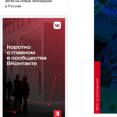
июля на новые легковушки
в России
Фото: vk.com/ciprconf