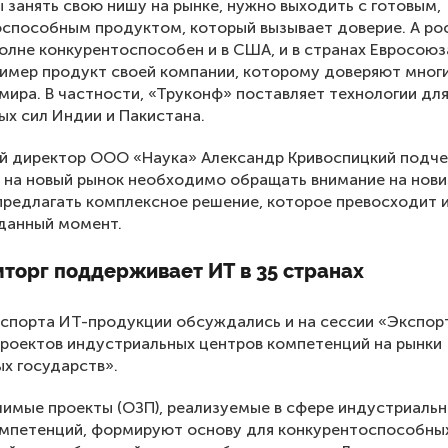
ы занять свою нишу на рынке, нужно выходить с готовым,
способным продуктом, который вызывает доверие. А ро
олне конкурентоспособен и в США, и в странах Евросоюз
ример продукт своей компании, которому доверяют мног
мира. В частности, «Труконф» поставляет технологии дл
х сил Индии и Пакистана.
й директор ООО «Наука» Александр Кривоспицкий подче
 на новый рынок необходимо обращать внимание на нови
предлагать комплексное решение, которое превосходит
 данный момент.
торг поддерживает ИТ в 35 странах
спорта ИТ-продукции обсуждались и на сессии «Экспор
роектов индустриальных центров компетенций на рынки
х государств».
имые проекты (ОЗП), реализуемые в сфере индустриаль
омпетенций, формируют основу для конкурентоспособны