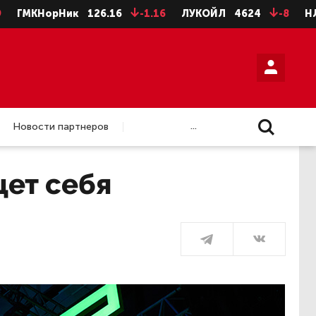
КНорНик
126.16
-1.16
ЛУКОЙЛ
4624
-8
НЛМК ао
...
Новости партнеров
щет себя