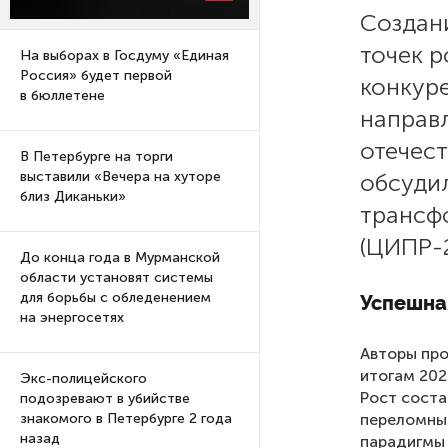
Создан
точек р
На выборах в Госдуму «Единая
Россия» будет первой
конкур
в бюллетене
направ
отечес
В Петербурге на торги
обсудил
выставили «Вечера на хуторе
близ Диканьки»
трансф
(ЦИПР-2
До конца года в Мурманской
области установят системы
для борьбы с обледенением
Успешна
на энергосетях
Авторы пр
итогам 202
Экс-полицейского
Рост соста
подозревают в убийстве
переломным
знакомого в Петербурге 2 года
назад
парадигмы 