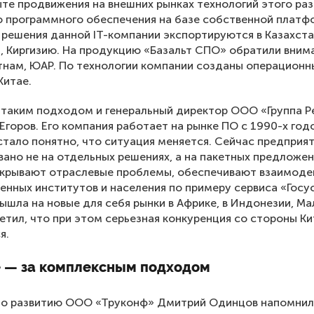
те продвижения на внешних рынках технологий этого ра
 программного обеспечения на базе собственной платф
 решения данной IT-компании экспортируются в Казахста
, Киргизию. На продукцию «Базальт СПО» обратили вним
тнам, ЮАР. По технологии компании созданы операционн
Китае.
 таким подходом и генеральный директор ООО «Группа 
Егоров. Его компания работает на рынке ПО с 1990-х год
стало понятно, что ситуация меняется. Сейчас предприя
ано не на отдельных решениях, а на пакетных предложен
акрывают отраслевые проблемы, обеспечивают взаимоде
енных институтов и населения по примеру сервиса «Госус
ышла на новые для себя рынки в Африке, в Индонезии, Ма
етил, что при этом серьезная конкуренция со стороны Ки
я.
 — за комплексным подходом
по развитию ООО «Труконф» Дмитрий Одинцов напомнил