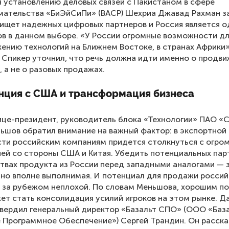
 установлению деловых связей с Пакистаном в сфере
ательства «БиЭйСиПи» (BACP) Шехриа Джавад Рахман за
 ищет надежных цифровых партнеров и Россия является о
в в данном выборе. «У России огромные возможности д
ению технологий на Ближнем Востоке, в странах Африки»
. Спикер уточнил, что речь должна идти именно о продв
, а не о разовых продажах.
нция с США и трансформация бизнеса
це-президент, руководитель блока «Технологии» ПАО «
ьшов обратил внимание на важный фактор: в экспортной
ти российским компаниям придется столкнуться с огро
ей со стороны США и Китая. Убедить потенциальных пар
вах продукта из России перед западными аналогами — 
 но вполне выполнимая. И потенциал для продажи россий
 за рубежом неплохой. По словам Меньшова, хорошим п
ет стать консолидация усилий игроков на этом рынке. Д
вердил генеральный директор «Базальт СПО» (ООО «Баз
Программное Обеспечение») Сергей Трандин. Он рассказ