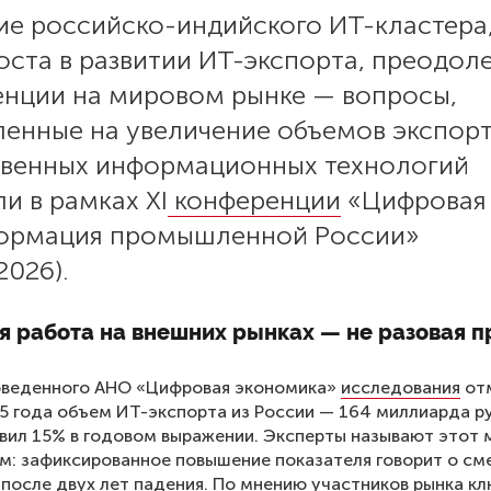
ие российско-индийского ИТ-кластера
оста в развитии ИТ-экспорта, преодол
енции на мировом рынке — вопросы,
ленные на увеличение объемов экспор
твенных информационных технологий
и в рамках XI
конференции
«Цифровая
ормация промышленной России»
026).
я работа на внешних рынках — не разовая 
оведенного АНО «Цифровая экономика»
исследования
отм
5 года объем ИТ-экспорта из России — 164 миллиарда р
вил 15% в годовом выражении. Эксперты называют этот
: зафиксированное повышение показателя говорит о см
после двух лет падения. По мнению участников рынка к