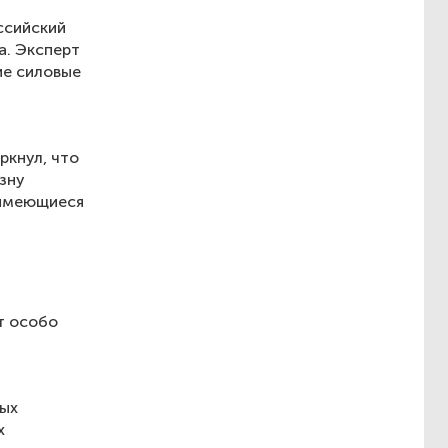
ссийский
а. Эксперт
ие силовые
я
ркнул, что
зну
 имеющиеся
т особо
ных
х