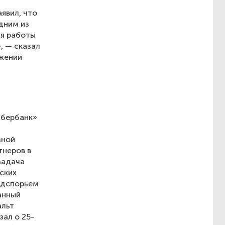
явил, что
дним из
ля работы
, — сказал
ижении
Сбербанк»
мной
тнеров в
задача
ских
одспорьем
анный
альт
ал о 25-