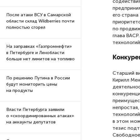
содействия
предприним
его страна
После атаки ВСУ в Самарской
области склад Wildberries почти
приоритето
полностью сгорел
по продвиж
глава BACP
технологий
На заправках «Газпромнефти»
в Петербурге и Ленобласти
Конкуре
больше нет лимитов на топливо
Старший ви
По решению Путина в России
Кирилл Мен
будут мониторить цены
деятельнос
на продукты
конкуренци
преимущест
непростая,
Власти Петербурга заявили
технологий
о «скоординированных атаках»
в этом мож
на аккаунты депутатов
тезис подт
Свободное 