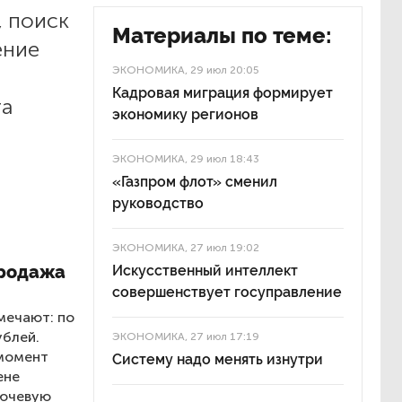
, поиск
Материалы по теме:
ение
ЭКОНОМИКА
, 29 июл 20:05
Кадровая миграция формирует
та
экономику регионов
ЭКОНОМИКА
, 29 июл 18:43
«Газпром флот» сменил
руководство
ЭКОНОМИКА
, 27 июл 19:02
продажа
Искусственный интеллект
совершенствует госуправление
ечают: по
ублей.
ЭКОНОМИКА
, 27 июл 17:19
 момент
Систему надо менять изнутри
ене
лючевую