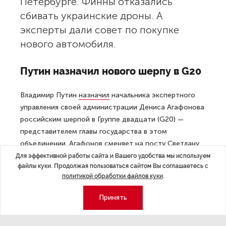
Петербурге. Финны отказались
сбивать украинские дроны. А
эксперты дали совет по покупке
нового автомобиля.
Путин назначил нового шерпу в G20
Владимир Путин
назначил
начальника экспертного
управления своей администрации Дениса Агафонова
российским шерпой в Группе двадцати (G20) —
представителем главы государства в этом
объединении. Агафонов сменяет на посту Светлану
Лукаш — многолетнюю российскую шерпу в самых
Для эффективной работы сайта и Вашего удобства мы используем
файлы куки. Продолжая пользоваться сайтом Вы соглашаетесь с
разных международных объединениях.
политикой обработки файлов куки
.
Известно, почему растут счета за
Принять
коммуналку