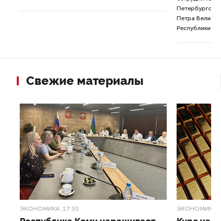
Петербургског
Петра Великог
Республики Ко
Свежие материалы
ЭКОНОМИКА
,17:30
ЭКОНОМИКА
,