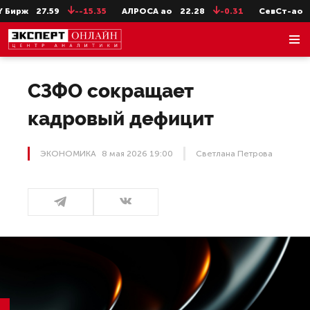
27.59
--15.35
АЛРОСА ао
22.28
-0.31
СевСт-ао
647.2
СЗФО сокращает
кадровый дефицит
ЭКОНОМИКА
8 мая 2026 19:00
Светлана Петрова