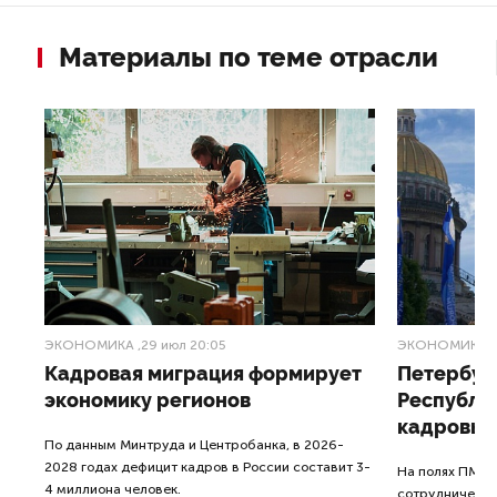
Материалы по теме отрасли
ЭКОНОМИКА
,29 июл 20:05
ЭКОНОМИКА
,
ь
Кадровая миграция формирует
Петербур
экономику регионов
Республи
кадровый
По данным Минтруда и Центробанка, в 2026-
2028 годах дефицит кадров в России составит 3-
На полях ПМЭФ
4 миллиона человек.
сотрудничеств