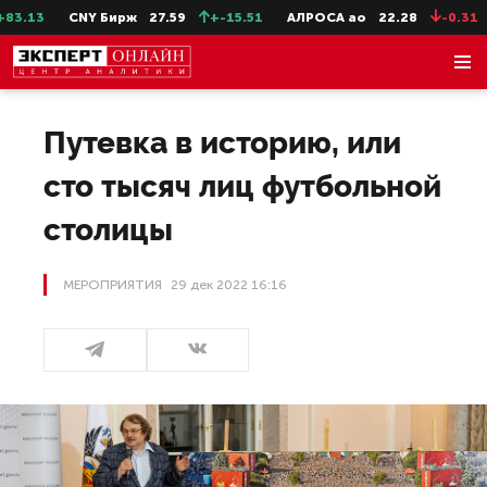
13
CNY Бирж
27.59
+-15.51
АЛРОСА ао
22.28
-0.31
Се
Путевка в историю, или
сто тысяч лиц футбольной
столицы
МЕРОПРИЯТИЯ
29 дек 2022 16:16