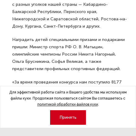
с разных уголков нашей страны — Кабардино-
Балкарской Республики, Пермского края,
Нижегородской и Саратовской областей, Ростова-на-
Дону, Кургана, Санкт-Петербурга и других.
Наградить детей специальными призами и подарками
пришли: Министр спорта РФ О. В. Матыцин,
олимпийские чемпионы России Никита Нагорный,
Ольга Брусникина, Софья Великая, а также
представители профильных спортивных федераций.
«За время проведения конкурса нам поступило 8177
рисунков с 83 субъектов РФ. Признаюсь, мы сами
Для эффективной работы сайта и Вашего удобства мы используем
не ожидали такого энтузиазма. Столько вариаций
файлы куки. Продолжая пользоваться сайтом Вы соглашаетесь с
на тему спорт и мир, спортивная семья и российский
политикой обработки файлов куки
.
спорт пришло нам за это время, не говоря уже
Принять
о любимых спортсменах. Некоторые из этих любимых
спортсменов сегодня лично пришли наградить
и вручить подарок своим фаворитам. Рисунки все