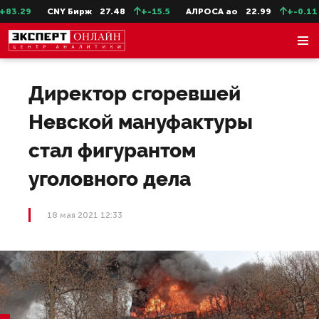
.29
CNY Бирж
27.48
+-15.5
АЛРОСА ао
22.99
+-0.11
Директор сгоревшей
Невской мануфактуры
стал фигурантом
уголовного дела
18 мая 2021 12:33