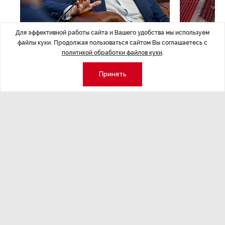
Для эффективной работы сайта и Вашего удобства мы используем
файлы куки. Продолжая пользоваться сайтом Вы соглашаетесь с
ЭКСПЕРТНОЕ МНЕНИЕ
,Вчера 17:23
НОВОСТИ ПА
политикой обработки файлов куки
.
Евгений Барановский: «Рынок
ТРЦ «Гал
видит в Ленинградской области
городско
Принять
долгосрочную перспективу»
Трансформация
конкуренции с
Интервью с вице-губернатором Ленинградской
области Евгением Барановским.
Экономика
Стиль жизни
Общество
Мероприятия
Экспертное мнение
Новости партнеров