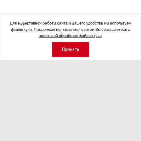
Для эффективной работы сайта и Вашего удобства мы используем
Последние материалы
файлы куки. Продолжая пользоваться сайтом Вы соглашаетесь с
политикой обработки файлов куки
.
Принять
ЭКОНОМИКА
,Вчера 14:44
ОБЩЕСТВО
,В
Курс на растущую
Картина н
волатильность?
августа
ные
Министерство финансов РФ наращивает покупку
Рассказываем 