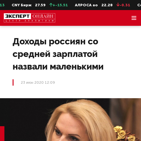
CNY Бирж
27.59
+-15.51
АЛРОСА ао
22.28
-0.31
Сев
Доходы россиян со
средней зарплатой
назвали маленькими
23 июн 2020 12:09