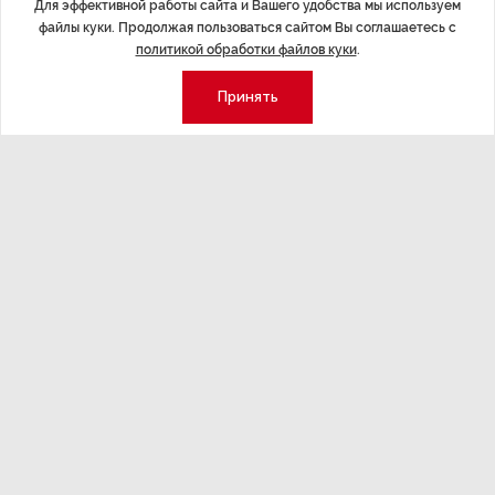
Для эффективной работы сайта и Вашего удобства мы используем
файлы куки. Продолжая пользоваться сайтом Вы соглашаетесь с
политикой обработки файлов куки
.
Принять
Последние материалы
ЭКОНОМИКА
,14:44
ОБЩЕСТВО
,1
Курс на растущую
Картина н
волатильность?
августа
ные
Министерство финансов РФ наращивает покупку
Рассказываем 