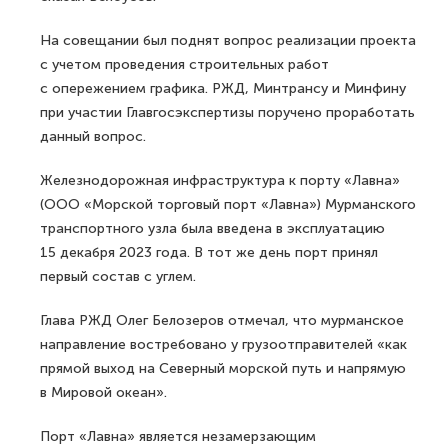
правительства РФ по итогам
совещания о ходе реализации данного
проекта, которое провел первый вице-
премьер Андрей Белоусов.
«Морской порт „Лавна“ является стратегическим,
сегодня его значение возрастает. Срыв обозначенного
ответственным ведомством срока недопустим», —
сказал Белоусов.
На совещании был поднят вопрос реализации проекта
с учетом проведения строительных работ
с опережением графика. РЖД, Минтрансу и Минфину
при участии Главгосэкспертизы поручено проработать
данный вопрос.
Железнодорожная инфраструктура к порту «Лавна»
(ООО «Морской торговый порт «Лавна») Мурманского