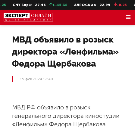
25
CNY Бирж
27.46
+-15.38
АЛРОСА ао
22.99
-0.25
С
МВД объявило в розыск
директора «Ленфильма»
Федора Щербакова
19 фев 2024 12:48
МВД РФ объявило в розыск
генерального директора киностудии
«Ленфильм» Федора Щербакова.