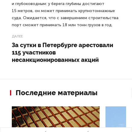
транспортного узла была введена в эксплуатацию
15 декабря 2023 года. В тот же день порт принял
первый состав с углем.
Глава РЖД Олег Белозеров отмечал, что мурманское
направление востребовано у грузоотправителей «как
прямой выход на Северный морской путь и напрямую
в Мировой океан».
Порт «Лавна» является незамерзающим
и глубоководным: у берега глубины достигают
15 метров, он может принимать крупнотоннажные
суда. Ожидается, что с завершением строительства
порт сможет принимать 18 млн тонн грузов в год.
ДАЛЕЕ
За сутки в Петербурге арестовали
115 участников
несанкционированных акций