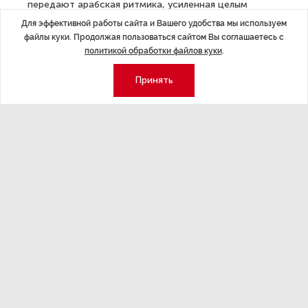
передают арабская ритмика, усиленная целым
арсеналом ударных инструментов (бонги, там-там,
Для эффективной работы сайта и Вашего удобства мы используем
ксилофон, колокольчики, литавры, тарелки и даже
файлы куки. Продолжая пользоваться сайтом Вы соглашаетесь с
политикой обработки файлов куки
.
тар), а также сценическое оформление художника
Петра Окунева. Сюжет известных сказок Шехерезады,
Принять
рассказанный языком хореографии, будет
сопровождаться звучанием женского голоса и хора.
ДАЛЕЕ
Петербургские ученые рассказали
о влиянии биполярного расстройства
на снижение когнитивных функций
Последние материалы