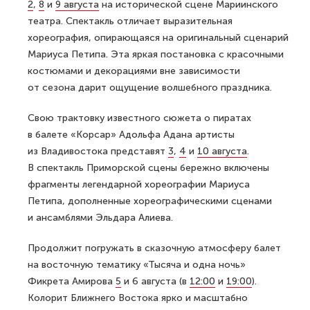
2
,
8
и
9 августа
на исторической сцене Мариинского
театра. Спектакль отличает выразительная
хореография, опирающаяся на оригинальный сценарий
Мариуса Петипа. Эта яркая постановка с красочными
костюмами и декорациями вне зависимости
от сезона дарит ощущение волшебного праздника.
Свою трактовку известного сюжета о пиратах
в балете «Корсар» Адольфа Адана артисты
из Владивостока представят
3
,
4
и
10 августа
.
В спектакль Приморской сцены бережно включены
фрагменты легендарной хореографии Мариуса
Петипа, дополненные хореографическими сценами
и ансамблями Эльдара Алиева.
Продолжит погружать в сказочную атмосферу балет
на восточную тематику «Тысяча и одна ночь»
Фикрета Амирова
5
и 6 августа (в
12:00
и
19:00
).
Колорит Ближнего Востока ярко и масштабно