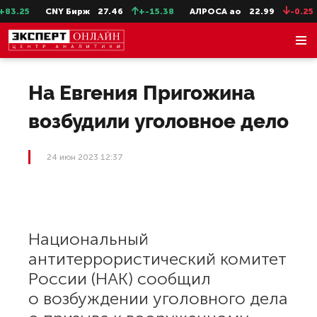
3.25
CNY Бирж
27.46
+-15.38
АЛРОСА ао
22.99
-0.25
На Евгения Пригожина
возбудили уголовное дело
24 июн 2023 12:37
Национальный
антитеррористический комитет
России (НАК) сообщил
о возбуждении уголовного дела