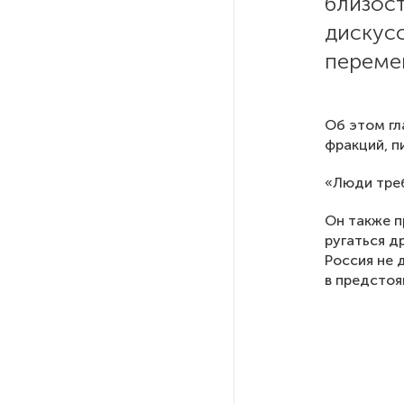
близос
дискус
РГПУ им. А. И. Герцена начнет
переме
новые образовательные
проекты с китайскими вузами
Об этом гл
В Петербурге поймали
фракций, 
молодого администратора
колл-центра мошенников
«Люди тре
Он также п
Петербургские метростроевцы
ругаться д
оценили идею строительства
Россия не 
лифта на станции
в предстоя
«Театральная»
Поступило предложение
по пятницам освобождать
от работы одиноких россиянок
старше 28 лет