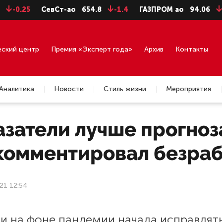
0.25
СевСт-ао
654.8
-1.4
ГАЗПРОМ ао
94.06
-0.9
еский центр
Премия «Эксперт года»
Архив
Контакты
Аналитика
Новости
Стиль жизни
Мероприятия
затели лучше прогноз
комментировал безраб
21 12:54
ии на фоне пандемии начала исправлят