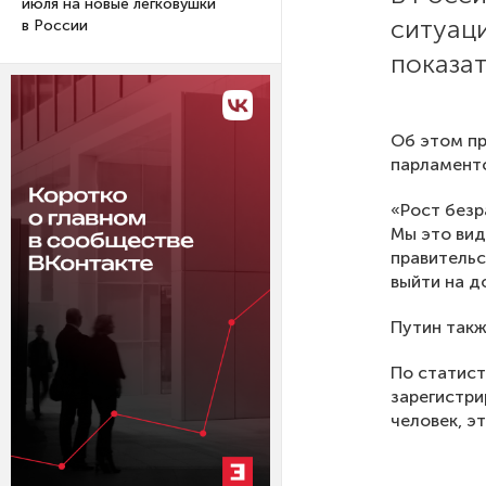
июля на новые легковушки
ситуац
в России
показат
Об этом пр
парламентс
«Рост безр
Мы это вид
правительс
выйти на д
Путин такж
По статист
зарегистри
человек, э