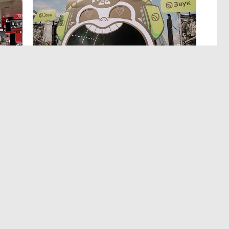
МЕРОПРИЯТИЯ
,4 авг 14:35
р
Успеть все на Пикнике Афиши
x Сбер в Санкт-Петербурге
Полный гид по всем активностям фестиваля.