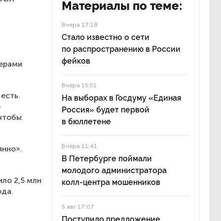
Материалы по теме:
Вчера 17:18
Стало известно о сети
по распространению в России
фейков
дерами
Вчера 15:51
есть.
На выборах в Госдуму «Единая
ю
Россия» будет первой
 чтобы
в бюллетене
Вчера 11:41
янно».
В Петербурге поймали
молодого администратора
ило 2,5 млн
колл-центра мошенников
ода.
5 авг 17:07
Поступило предложение