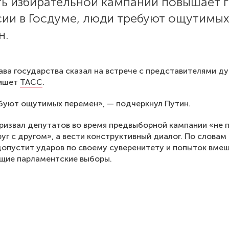
ть избирательной кампании повышает 
сии в Госдуме, люди требуют ощутимы
н.
ава государства сказал на встрече с представителями д
пишет
ТАСС
.
буют ощутимых перемен», — подчеркнул Путин.
ризвал депутатов во время предвыборной кампании «не 
руг с другом», а вести конструктивный диалог. По словам
допустит ударов по своему суверенитету и попыток вме
щие парламентские выборы.