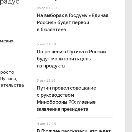
градус
Вчера 15:51
х
На выборах в Госдуму «Единая
Россия» будет первой
в бюллетене
умских
5 авг 14:38
По решению Путина в России
будут мониторить цены
на продукты
просто
 Путина,
5 авг 13:15
шательства
Путин провел совещание
с руководством
Минобороны РФ: главные
заявления президента
4 авг 17:19
В Госдуме рассказали, что ждет