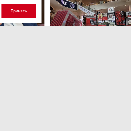
Принять
а 17:23
НОВОСТИ ПАРТНЕРОВ
,4 авг 16:41
кий: «Рынок
ТРЦ «Галерея» как модерато
дской области
городской жизни
рспективу»
Трансформация торговых центров в условиях
конкуренции с маркетплейсами.
ором Ленинградской
ким.