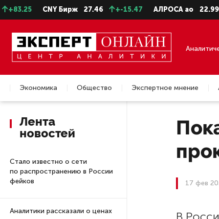
3.25
CNY Бирж
27.46
+-15.47
АЛРОСА ао
22.99
-
Аналитич
Экономика
Общество
Экспертное мнение
Недвижимость
Лента
Пока
новостей
про
Стало известно о сети
по распространению в России
фейков
17 фев 20
Аналитики рассказали о ценах
В Росс