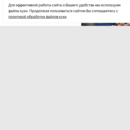
Стала известна программа
Для эффективной работы сайта и Вашего удобства мы используем
празднования 105-летия
файлы куки. Продолжая пользоваться сайтом Вы соглашаетесь с
Республики Коми
политикой обработки файлов куки
.
Путин провел совещание
с руководством
Минобороны РФ: главные
заявления президента
ЭКСПЕРТНОЕ МНЕНИЕ
,Вчер
Евгений Барановс
видит в Ленингра
В Мурманской области создали
долгосрочную пе
приложение для фиксации
инвазионных растений
Интервью с вице-губернат
области Евгением Барановс
Петербуржца будут судить
Вернуться в начало
за попытку вынести
из магазина 47 плиток
шоколада
В Петербурге осудили