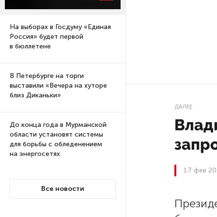
На выборах в Госдуму «Единая
Россия» будет первой
в бюллетене
В Петербурге на торги
выставили «Вечера на хуторе
близ Диканьки»
ДАЛЕЕ
Влад
До конца года в Мурманской
области установят системы
запр
для борьбы с обледенением
на энергосетях
17 фев 20
Экс-полицейского
Все новости
подозревают в убийстве
Презид
знакомого в Петербурге 2 года
назад