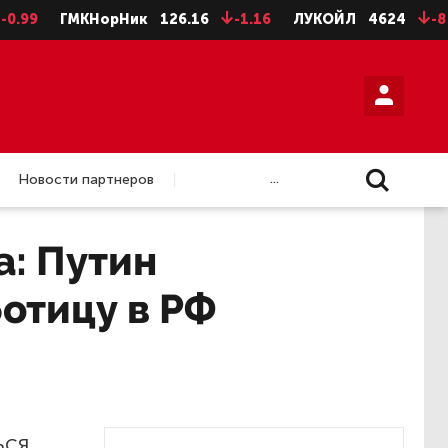
9
ГМКНорНик
126.16
-1.16
ЛУКОЙЛ
4624
-8
Н
...
Новости партнеров
а: Путин
отицу в РФ
ься