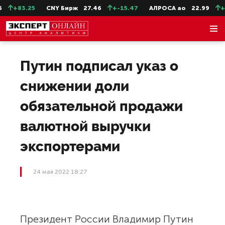
+83.25
CNY Бирж
27.46
+-15.47
АЛРОСА ао
22.99
+-0
Путин подписал указ о
снижении доли
обязательной продажи
валютной выручки
экспортерами
24 мая 2022 18:27
Президент России Владимир Путин