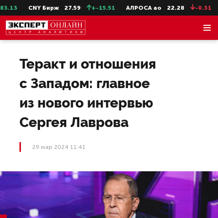
.13
CNY Бирж
27.59
+-15.51
АЛРОСА ао
22.28
-0.31
С
Теракт и отношения
с Западом: главное
из нового интервью
Сергея Лаврова
29 мар 2024 11:41