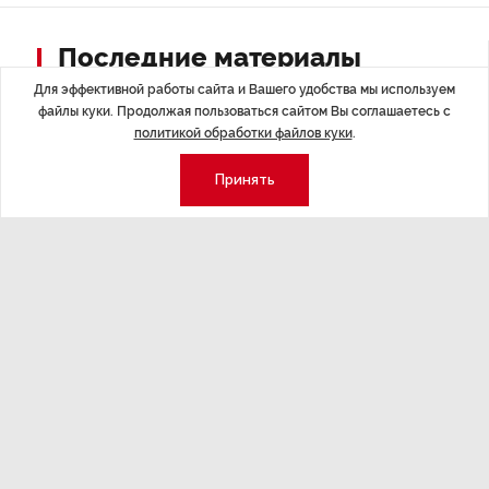
Последние материалы
Для эффективной работы сайта и Вашего удобства мы используем
файлы куки. Продолжая пользоваться сайтом Вы соглашаетесь с
политикой обработки файлов куки
.
Принять
ЭКОНОМИКА
,Вчера 14:44
ОБЩЕСТВО
,В
Курс на растущую
Картина н
волатильность?
августа
ные
Министерство финансов РФ наращивает покупку
Рассказываем 
золота в резервы.
и мире, которы
августа — от т