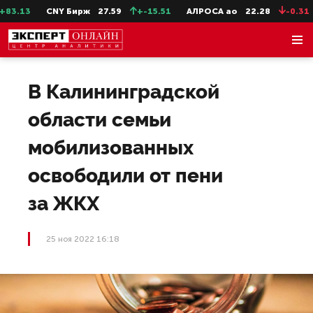
.13
CNY Бирж
27.59
+-15.51
АЛРОСА ао
22.28
-0.31
В Калининградской
области семьи
мобилизованных
освободили от пени
за ЖКХ
25 ноя 2022 16:18