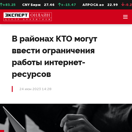
83.25
CNY Бирж
27.46
+-15.47
АЛРОСА ао
22.99
-0.25
В районах КТО могут
ввести ограничения
работы интернет-
ресурсов
24 июн 2023 14:28