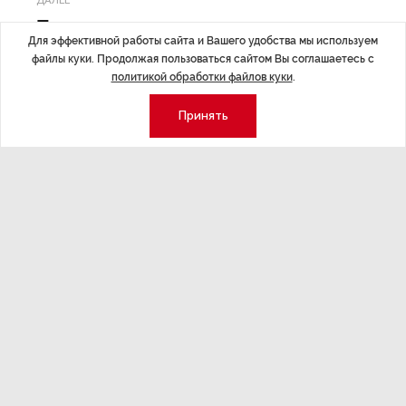
ДАЛЕЕ
Путин рассказал о ситуации
Для эффективной работы сайта и Вашего удобства мы используем
Лукашенко, Мирзиееву и Токаеву
файлы куки. Продолжая пользоваться сайтом Вы соглашаетесь с
политикой обработки файлов куки
.
Принять
Последние материалы
ЭКСПЕРТНОЕ МНЕНИЕ
,Вчера 17:23
НОВОСТИ ПА