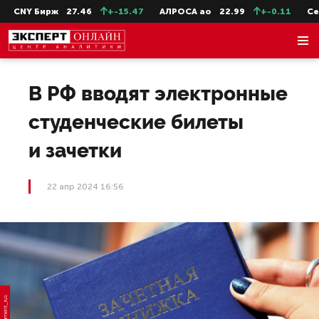
CNY Бирж
27.46
+-15.47
АЛРОСА ао
22.99
+-0.11
СевС
В РФ вводят электронные
студенческие билеты
и зачетки
22 апр 2024 16:56