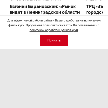
ЭКСПЕРТНОЕ МНЕНИЕ
,Вчера 17:23
НОВОСТИ ПА
Евгений Барановский: «Рынок
ТРЦ «Гал
видит в Ленинградской области
городско
долгосрочную перспективу»
Для эффективной работы сайта и Вашего удобства мы используем
Трансформация
файлы куки. Продолжая пользоваться сайтом Вы соглашаетесь с
конкуренции с
Интервью с вице-губернатором Ленинградской
политикой обработки файлов куки
.
области Евгением Барановским.
Принять
Экономика
Стиль жизни
Общество
Мероприятия
Экспертное мнение
Новости партнеров
Аналитика
Недвижимость
Премия «Эксперт года»
Эксперт 2 столицы
Аналитический центр