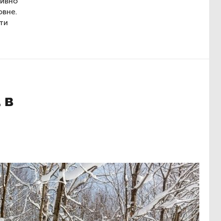
тивно
овне.
ти
 в