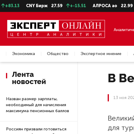
13
CNY Бирж
27.59
+-15.51
АЛРОСА ао
22.99
-0.
Аналитич
Экономика
Общество
Экспертное мнение
Недвижимость
Лента
В Ве
новостей
13 ноя 20
Назван размер зарплаты,
необходимый для начисления
максимума пенсионных баллов
Велики
для тур
Россиян призвали готовиться