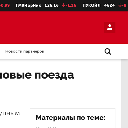
ГМКНорНик
126.16
-1.16
ЛУКОЙЛ
4624
-8
НЛМ
...
Новости партнеров
 новые поезда
тупным
Материалы по теме: