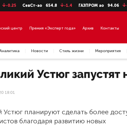
25
СевСт-ао
654.8
-1.4
ГАЗПРОМ ао
94.06
-0.99
еский центр
Премия «Эксперт года»
Архив
Контакты
Аналитика
Новости
Стиль жизни
Мероприятия
ликий Устюг запустят
20 18:01
й Устюг планируют сделать более дос
истов благодаря развитию новых