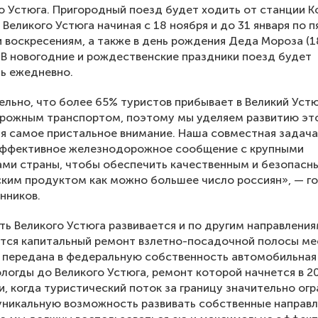
о Устюга. Пригородный поезд будет ходить от станции К
 Великого Устюга начиная с 18 ноября и до 31 января по 
 воскресениям, а также в день рождения Деда Мороза (1
. В новогодние и рождественские праздники поезд будет
ь ежедневно.
льно, что более 65% туристов прибывает в Великий Уст
рожным транспортом, поэтому мы уделяем развитию эт
я самое пристальное внимание. Наша совместная задач
эффективное железнодорожное сообщение с крупными
ми страны, чтобы обеспечить качественным и безопасн
ким продуктом как можно большее число россиян», — г
нников.
ь Великого Устюга развивается и по другим направления
тся капитальный ремонт взлетно-посадочной полосы ме
 передана в федеральную собственность автомобильная
ологды до Великого Устюга, ремонт которой начнется в 20
и, когда туристический поток за границу значительно огр
никальную возможность развивать собственные направл