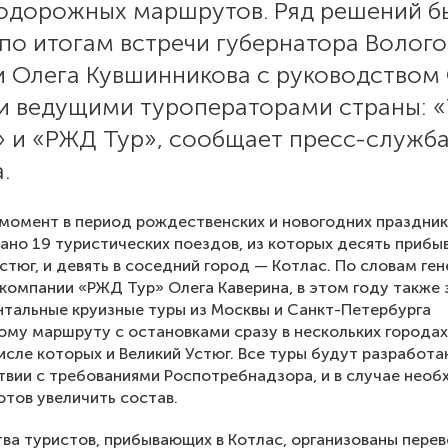
одорожных маршрутов. Ряд решений б
по итогам встречи губернатора Волог
и Олега Кувшинникова с руководством
и ведущими туроператорами страны: «
» и «РЖД Тур», сообщает пресс-служб
.
момент в период рождественских и новогодних праздни
но 19 туристических поездов, из которых десять прибы
Устюг, и девять в соседний город — Котлас. По словам ге
компании «РЖД Тур» Олега Каверина, в этом году также 
тальные круизные туры из Москвы и Санкт-Петербурга
ому маршруту с остановками сразу в нескольких городах
числе которых и Великий Устюг. Все туры будут разработа
твии с требованиями Роспотребнадзора, и в случае нео
отов увеличить состав.
ва туристов, прибывающих в Котлас, организованы перев