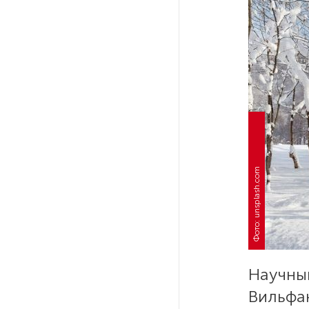
На выборах в Госдуму «Единая
Россия» будет первой
в бюллетене
В Петербурге на торги
выставили «Вечера на хуторе
близ Диканьки»
Фото: unsplash.com
До конца года в Мурманской
области установят системы
для борьбы с обледенением
на энергосетях
Экс-полицейского
Научны
подозревают в убийстве
знакомого в Петербурге 2 года
Вильфан
назад