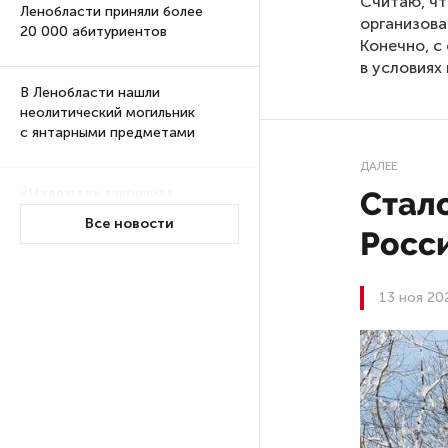
Считаю, чт
Ленобласти приняли более
организова
20 000 абитуриентов
Конечно, с
в условиях
В Ленобласти нашли
неолитический могильник
с янтарными предметами
ДАЛЕЕ
Стало
«Надежда» закончила
проходку участка на «зеленой»
Все новости
Росс
ветке метро Петербурга
Стало известно о сети
13 ноя 20
по распространению в России
фейков
Аналитики рассказали о ценах
июля на новые легковушки
в России