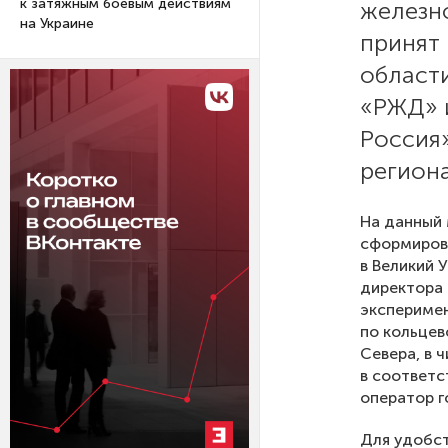
к затяжным боевым действиям
железн
на Украине
принят 
област
«РЖД» 
Россия
региона
На данный 
сформирова
в Великий 
директора 
эксперимен
по кольцев
Севера, в 
в соответс
оператор г
Для удобст