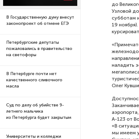
до Великог
Узловой до
В Государственную думу внесут
субботам и
законопроект об отмене ЕГЭ
19 ноября)
курсироват
Петербургские депутаты
«Примечате
пожаловались в правительство
железнодо
на светофоры
направлени
наладить 
мегаполиса
В Петербурге почти нет
туристичес
качественного сливочного
Олег Кувши
масла
Доступност
Заканчивае
Суд по делу об убийстве 9-
летнего мальчика
аэропорта,
из Петербурга будет закрытым
А-123 от В
«В ситуаци
мы имеем у
Университеты и колледжи