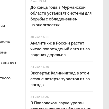
6 авг 13:24
До конца года в Мурманской
области установят системы для
борьбы с обледенением
на энергосетях
сии
30 июл 16:08
около
Аналитики: в России растет
число повреждений авто из-за
ормы.
падения деревьев
 выпадет
24 июл 16:30
Эксперты: Калининград в этом
тного
сезоне потерял туристов из-за
погоды
24 июл 13:26
В Павловском парке ураган
сломал и повредил более 1 000