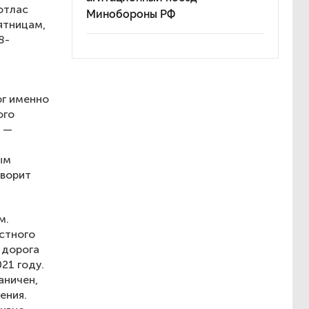
отлас
Минобороны РФ
пятницам,
8-
юг именно
ого
а —
ым
оворит
м.
стного
 дорога
21 году.
аничен,
ения.