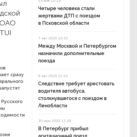
19 янв 10:19
ыл
Четыре человека стали
одской
жертвами ДТП с поездом
 ОАО
в Псковской области
TUI
7 авг 2025 10:33
а
Между Москвой и Петербургом
назначили дополнительные
поезда
ков
вает сразу
6 авг 2025 11:10
нерального
Следствие требует арестовать
запустят
водителя автобуса,
столкнувшегося с поездом в
 Русского
Ленобласти
ны
бходимости
30 июн 2025 11:28
В Петербург прибыл
озки
агитационный поезд