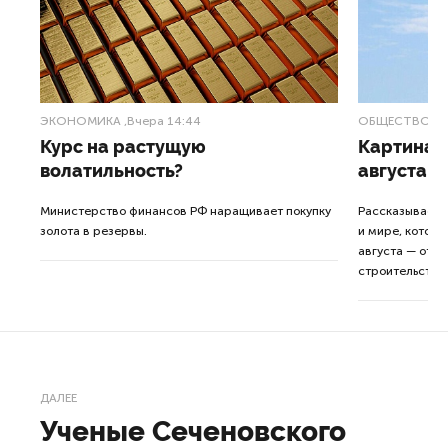
ЭКОНОМИКА
,Вчера 14:44
ОБЩЕСТВО
,В
Курс на растущую
Картина н
волатильность?
августа
ные
Министерство финансов РФ наращивает покупку
Рассказываем 
золота в резервы.
и мире, которы
августа — от т
строительства 
ДАЛЕЕ
Ученые Сеченовского