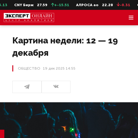
CNY Бирж
27.59
+-15.51
АЛРОСА ао
22.28
-0.31
СевСт
Картина недели: 12 — 19
декабря
ОБЩЕСТВО
19 дек 2025 14:55