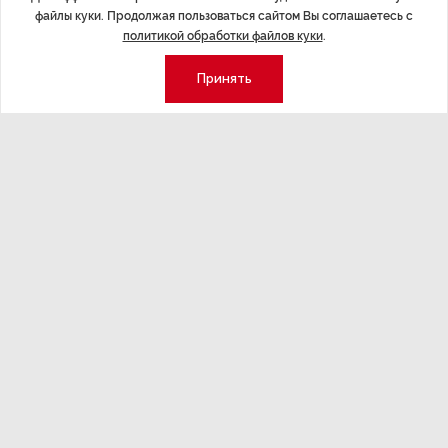
с референдумами в ЛНР, ДНР, Запорожской
файлы куки. Продолжая пользоваться сайтом Вы соглашаетесь с
и Херсонской областях, подтвердил «Интерфаксу»
политикой обработки файлов куки
.
официальный представитель ЕВС Петер Стано. Пресс-
Принять
секретарь уточнил, что вызов российских дипломатов
ведется с минувшей пятницы. «Сегодня днем
в Брюсселе был вызван в ЕВС временный поверенный
в делах России в ЕС», — сообщил Стано.
В Казахстане
с 21 сентября
индивидуальный
идентификационный номер (ИИН) получили
около 70 тысяч россиян
, сообщил журналистам
министр цифрового развития, инноваций
и аэрокосмической промышленности Багдат Мусин.
Он напомнил, что ИИН присваивается нерезидентам
не только для получения банковских карт, но и для
фиксации нарушений. «Для нас, как для страны, важно
фиксировать их нарушения, пребывание, регистрацию,
поэтому присваивается ИИН, то есть присваивается
номер и фиксируется во всех базах данных. Наша