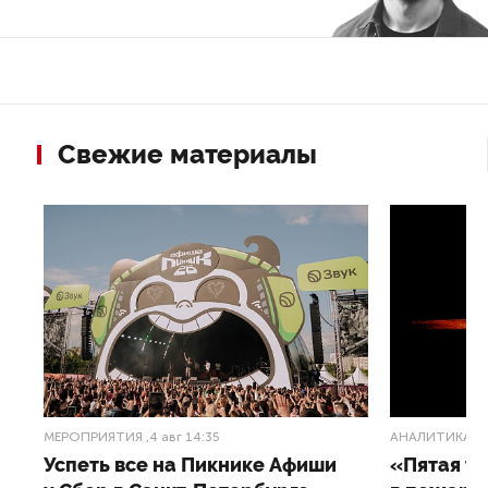
Свежие материалы
МЕРОПРИЯТИЯ
,4 авг 14:35
АНАЛИТИКА
,3
Успеть все на Пикнике Афиши
«Пятая т