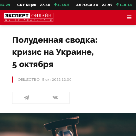
CNY Бирж
27.48
+-15.5
АЛРОСА ао
22.99
+-0.11
СевСт-
Полуденная сводка:
кризис на Украине,
5 октября
ОБЩЕСТВО
5 окт 2022 12:00