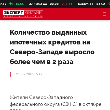
59
+-15.51
АЛРОСА ао
22.28
-0.31
СевСт-ао
647.2
-5
Количество выданных
ипотечных кредитов на
Северо-Западе выросло
более чем в 2 раза
23 дек 2020 15:47
Жители Северо-Западного
федерального округа (СЗФО) в октябре