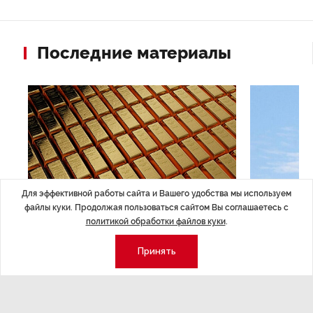
Последние материалы
Для эффективной работы сайта и Вашего удобства мы используем
файлы куки. Продолжая пользоваться сайтом Вы соглашаетесь с
политикой обработки файлов куки
.
ЭКОНОМИКА
,7 авг 14:44
ОБЩЕСТВО
,7
Курс на растущую
Картина н
Принять
волатильность?
августа
ные
Министерство финансов РФ наращивает покупку
Рассказываем 
золота в резервы.
и мире, которы