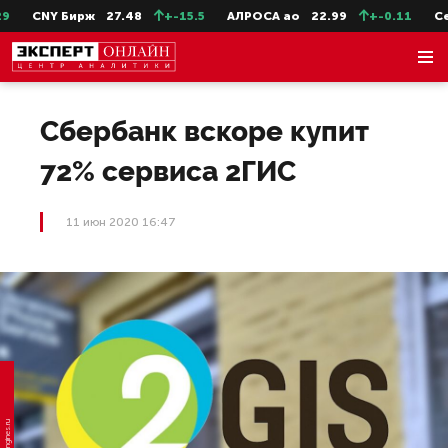
CNY Бирж
27.48
+-15.5
АЛРОСА ао
22.99
+-0.11
СевС
Сбербанк вскоре купит
72% сервиса 2ГИС
11 июн 2020 16:47