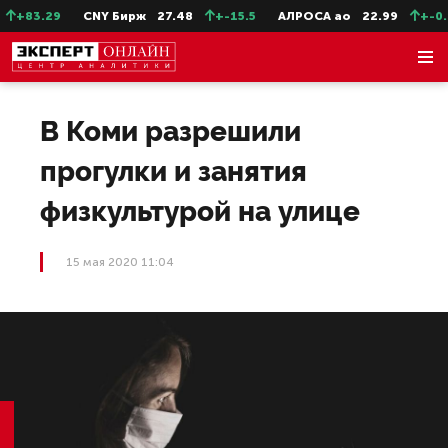
+83.29
CNY Бирж
27.48
+-15.5
АЛРОСА ао
22.99
+-0.1
В Коми разрешили
прогулки и занятия
физкультурой на улице
15 мая 2020 11:04