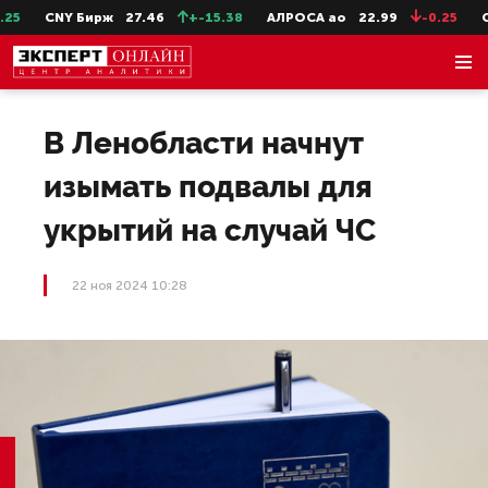
5
CNY Бирж
27.46
+-15.38
АЛРОСА ао
22.99
-0.25
Се
В Ленобласти начнут
изымать подвалы для
укрытий на случай ЧС
22 ноя 2024 10:28