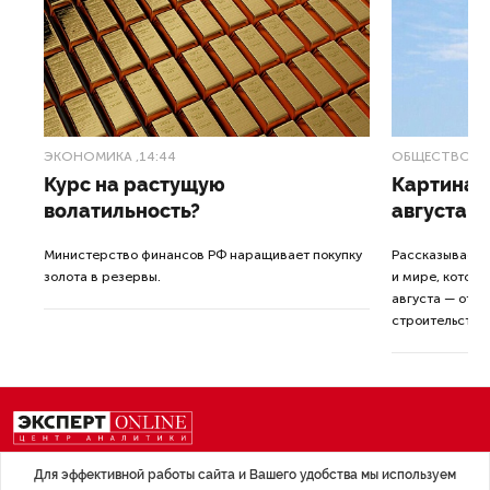
ЭКОНОМИКА
,14:44
ОБЩЕСТВО
,1
Курс на растущую
Картина н
волатильность?
августа
ные
Министерство финансов РФ наращивает покупку
Рассказываем 
золота в резервы.
и мире, которы
августа — от т
строительства 
Для эффективной работы сайта и Вашего удобства мы используем
Экономика
Стиль жизни