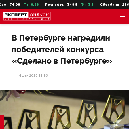
о
74.08
+-0.88
Роснефть
348.5
+-3.5
Сбербанк
286.1
В Петербурге наградили
победителей конкурса
«Сделано в Петербурге»
4 дек 2020 11:16