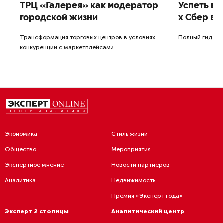
ТРЦ «Галерея» как модератор
Успеть вс
городской жизни
x Сбер в 
ле
Трансформация торговых центров в условиях
Полный гид по
конкуренции с маркетплейсами.
а.
Экономика
Стиль жизни
Общество
Мероприятия
Экспертное мнение
Новости партнеров
Аналитика
Недвижимость
Премия «Эксперт года»
Эксперт 2 столицы
Аналитический центр