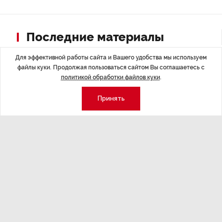
Последние материалы
Для эффективной работы сайта и Вашего удобства мы используем
файлы куки. Продолжая пользоваться сайтом Вы соглашаетесь с
политикой обработки файлов куки
.
Принять
НОВОСТИ ПАРТНЕРОВ
,4 авг 16:41
МЕРОПРИЯТИ
ТРЦ «Галерея» как модератор
Успеть вс
городской жизни
x Сбер в 
ле
Трансформация торговых центров в условиях
Полный гид по
конкуренции с маркетплейсами.