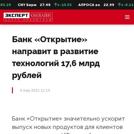
.29
CNY Бирж
27.48
+-15.53
АЛРОСА ао
22.99
+-0.11
Банк «Открытие»
направит в развитие
технологий 17,6 млрд
рублей
4 мар 2021 11:19
Банк «Открытие» значительно ускорит
выпуск новых продуктов для клиентов