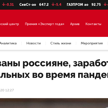
СевСт-ао
647.2
-5.4
ГАЗПРОМ ао
92.75
-0.71
еский центр
Премия «Эксперт года»
Архив
Контакты
Аналитика
Новости
Стиль жизни
Мероприятия
ваны россияне, зараб
альных во время панд
20 12:27