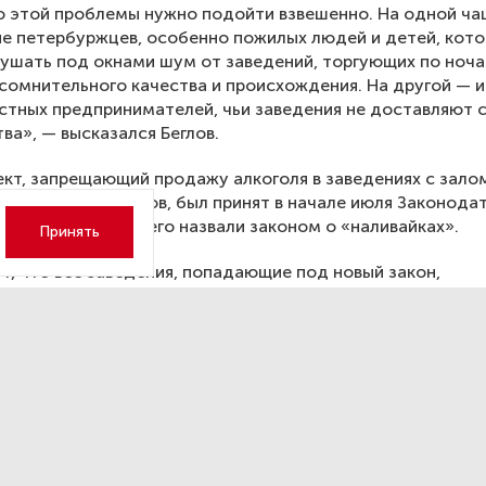
 этой проблемы нужно подойти взвешенно. На одной ча
е петербуржцев, особенно пожилых людей и детей, кот
лушать под окнами шум от заведений, торгующих по ноч
сомнительного качества и происхождения. На другой — 
тных предпринимателей, чьи заведения не доставляют 
ва», — высказался Беглов.
кт, запрещающий продажу алкоголя в заведениях с зало
енее 50 квадратов, был принят в начале июля Законода
города. В прессе его назвали законом о «наливайках».
Принять
т, что все заведения, попадающие под новый закон,
тируют свою работу.
щалось
, что Петербург будет участником программы ке
августа.