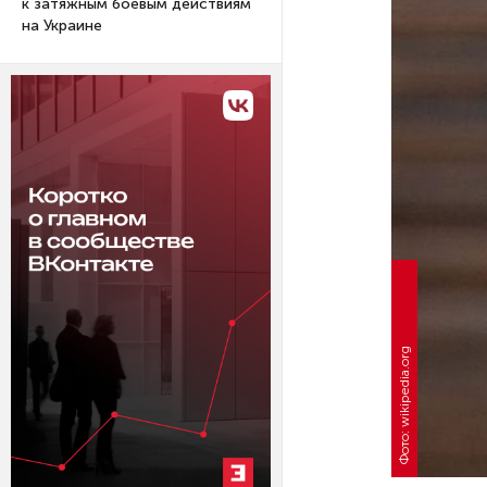
к затяжным боевым действиям
на Украине
Фото: wikipedia.org