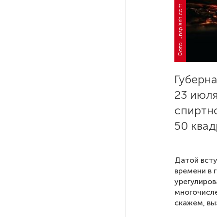
Фото: unsplash.com
РГПУ им. А. И. Герцена начнет
новые образовательные
проекты с китайскими вузами
В Петербурге поймали
Губерна
молодого администратора
колл-центра мошенников
23 июл
спиртно
Петербургские метростроевцы
50 квад
оценили идею строительства
лифта на станции
«Театральная»
Датой всту
времени в 
Поступило предложение
урегулиров
по пятницам освобождать
многочисле
от работы одиноких россиянок
скажем, вы
старше 28 лет