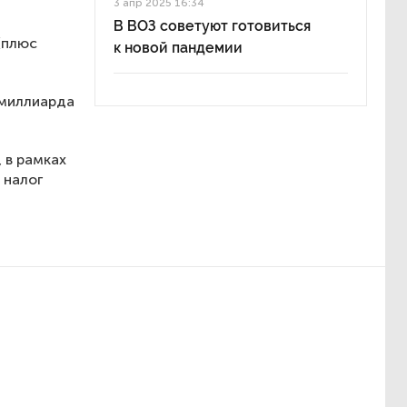
3 апр 2025 16:34
В ВОЗ советуют готовиться
(плюс
к новой пандемии
 миллиарда
, в рамках
 налог