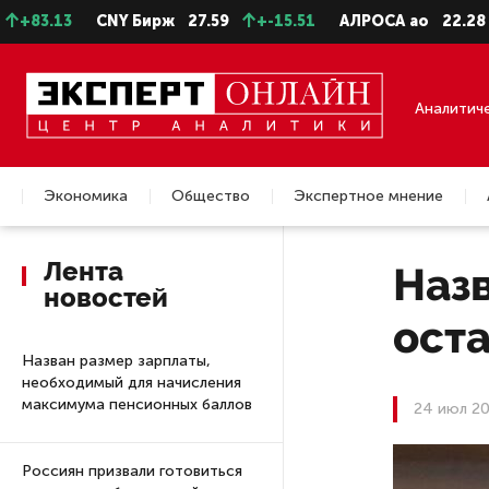
3
CNY Бирж
27.59
+-15.51
АЛРОСА ао
22.28
-0.31
Аналитич
Экономика
Общество
Экспертное мнение
Недвижимость
Лента
Наз
новостей
ост
Назван размер зарплаты,
необходимый для начисления
максимума пенсионных баллов
24 июл 20
Россиян призвали готовиться