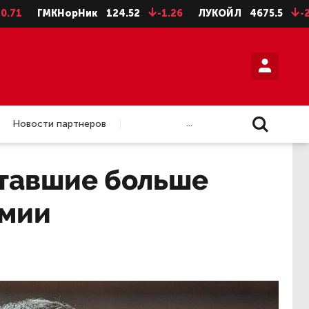
ГМКНорНик
124.52
-1.26
ЛУКОЙЛ
4675.5
-28.5
Н
...
Новости партнеров
отавшие больше
емии