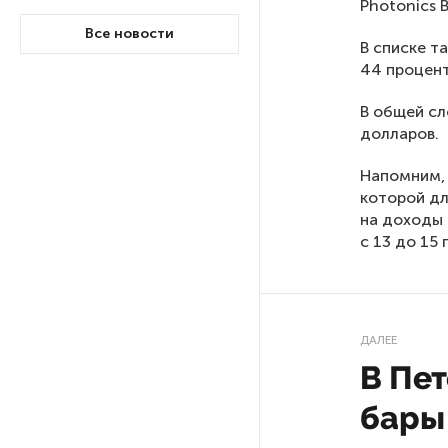
Photonics 
Ленобласти приняли более
20 000 абитуриентов
Все новости
В списке т
44 процент
В Ленобласти нашли
В общей сл
неолитический могильник
долларов.
с янтарными предметами
Напомним,
«Надежда» закончила
которой дл
проходку участка на «зеленой»
на доходы 
ветке метро Петербурга
с 13 до 15
Стало известно о сети
по распространению в России
фейков
ДАЛЕЕ
В Пет
Аналитики рассказали о ценах
бары
июля на новые легковушки
в России