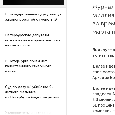
Журнал
миллиа
В Государственную думу внесут
законопроект об отмене ЕГЭ
во врем
марта п
Петербургские депутаты
пожаловались в правительство
на светофоры
Лидирует
активы выр
В Петербурге почти нет
Далее идет
качественного сливочного
масла
свое состо
Аркадий Во
Суд по делу об убийстве 9-
Далее идут
летнего мальчика
владелец А
из Петербурга будет закрытым
2,3 миллиа
51 процент
компании Н
Университеты и колледжи