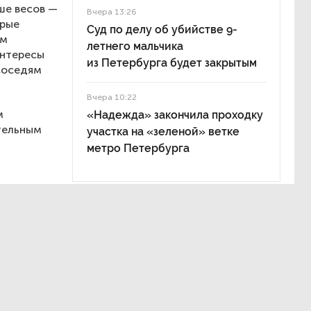
ше весов —
Вчера 13:26
орые
Суд по делу об убийстве 9-
ам
летнего мальчика
интересы
из Петербурга будет закрытым
соседям
Вчера 10:22
м
«Надежда» закончила проходку
тельным
участка на «зеленой» ветке
метро Петербурга
шбэка для