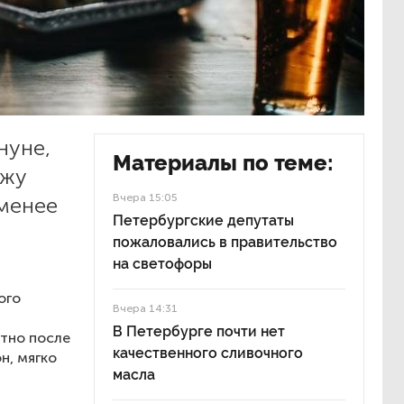
нуне,
Материалы по теме:
ажу
Вчера 15:05
 менее
Петербургские депутаты
пожаловались в правительство
на светофоры
ого
Вчера 14:31
В Петербурге почти нет
стно после
качественного сливочного
н, мягко
масла