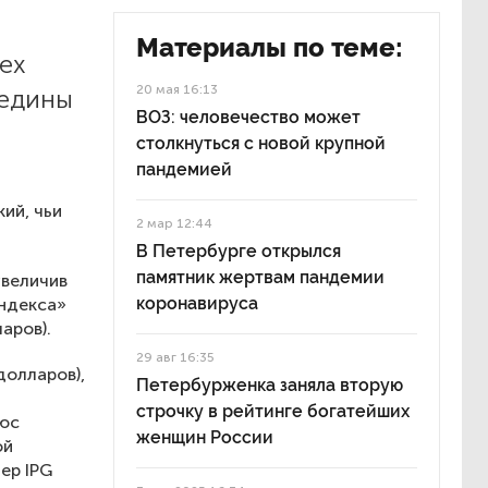
Материалы по теме:
ех
20 мая 16:13
редины
ВОЗ: человечество может
столкнуться с новой крупной
пандемией
ий, чьи
2 мар 12:44
В Петербурге открылся
памятник жертвам пандемии
увеличив
коронавируса
Яндекса»
аров).
29 авг 16:35
долларов),
Петербурженка заняла вторую
строчку в рейтинге богатейших
люс
женщин России
ой
ер IPG