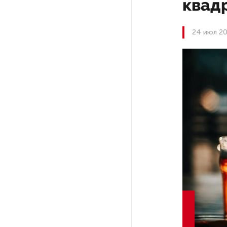
квад
На выборах в Госдуму «Единая
24 июл 20
Россия» будет первой
в бюллетене
В Петербурге на торги
выставили «Вечера на хуторе
близ Диканьки»
До конца года в Мурманской
области установят системы
для борьбы с обледенением
на энергосетях
Экс-полицейского
подозревают в убийстве
знакомого в Петербурге 2 года
назад